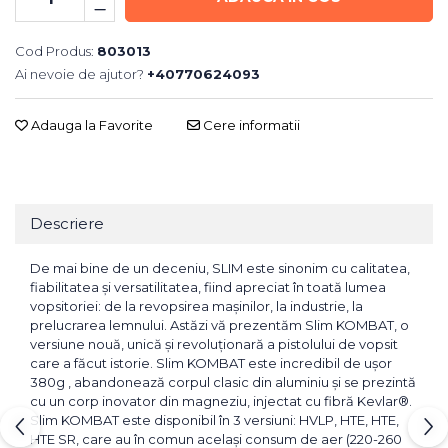
Cod Produs:
803013
Ai nevoie de ajutor?
+40770624093
Adauga la Favorite
Cere informatii
Descriere
De mai bine de un deceniu, SLIM este sinonim cu calitatea,
fiabilitatea și versatilitatea, fiind apreciat în toată lumea
vopsitoriei: de la revopsirea mașinilor, la industrie, la
prelucrarea lemnului. Astăzi vă prezentăm Slim KOMBAT, o
versiune nouă, unică și revoluționară a pistolului de vopsit
care a făcut istorie. Slim KOMBAT este incredibil de ușor
380g , abandonează corpul clasic din aluminiu și se prezintă
cu un corp inovator din magneziu, injectat cu fibră Kevlar®.
Slim KOMBAT este disponibil în 3 versiuni: HVLP, HTE, HTE,
HTE SR, care au în comun același consum de aer (220-260