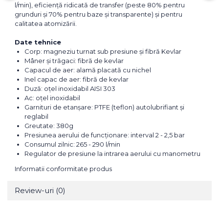
l/min), eficiență ridicată de transfer (peste 80% pentru
grunduri și 70% pentru baze și transparente) și pentru
calitatea atomizării.
Date tehnice
Corp: magneziu turnat sub presiune și fibră Kevlar
Mâner și trăgaci: fibră de kevlar
Capacul de aer: alamă placată cu nichel
Inel capac de aer: fibră de kevlar
Duză: oțel inoxidabil AISI 303
Ac: oțel inoxidabil
Garnituri de etanșare: PTFE (teflon) autolubrifiant și
reglabil
Greutate: 380g
Presiunea aerului de funcționare: interval 2 - 2,5 bar
Consumul zilnic: 265 - 290 l/min
Regulator de presiune la intrarea aerului cu manometru
Informatii conformitate produs
Review-uri
(0)