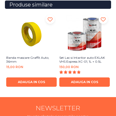
Produse similare
Banda mascare Graffit Auto,
Set Lac si Intaritor auto EXLAK
Se
36mm
VHS Express XC-01, 1L + 0.5L
Ce
15,00 RON
150,00 RON
1
ADAUGA IN COS
ADAUGA IN COS
NEWSLETTER