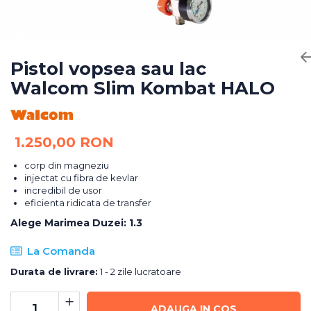
Bureti Abrazivi
Accesorii si Consumabile
Ceara
Discuri Abrazive
Sealant
Role Abrazive
Accesorii
Consumabile
Pistol vopsea sau lac
Manusi spalare
Walcom Slim Kombat HALO
Scule si Echipamente
Prosoape uscare
Pistoale Vopsitorie
Lavete
Masini de Slefuit
Aplicatoare
1.250,00 RON
Echipamente
Altele
corp din magneziu
injectat cu fibra de kevlar
incredibil de usor
eficienta ridicata de transfer
Alege Marimea Duzei
:
1.3
La Comanda
Durata de livrare:
1 - 2 zile lucratoare
ADAUGA IN COS