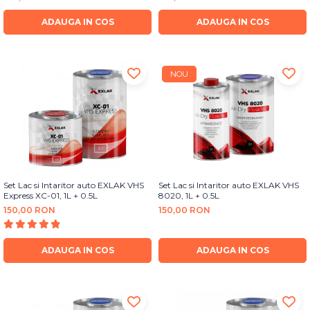
Bureti Abrazivi
Accesorii si Consumabile
Ceara
ADAUGA IN COS
ADAUGA IN COS
Discuri Abrazive
Sealant
Role Abrazive
Accesorii
Consumabile
Manusi spalare
NOU
Scule si Echipamente
Prosoape uscare
Pistoale Vopsitorie
Lavete
Masini de Slefuit
Aplicatoare
Echipamente
Altele
Set Lac si Intaritor auto EXLAK VHS
Set Lac si Intaritor auto EXLAK VHS
Express XC-01, 1L + 0.5L
8020, 1L + 0.5L
150,00 RON
150,00 RON
ADAUGA IN COS
ADAUGA IN COS