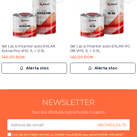
Set Lac si Intaritor auto EXLAK
Set Lac si Intaritor auto EXLAK RC
Active Pro VHS, 1L + 0.5L
08 VHS, 1L + 0.5L
140,00 RON
140,00 RON
Alerta stoc
Alerta stoc
NEWSLETTER
Nu rata ofertele si promotiile noastre
Vrei să primești email cu toate noutățile sau promoțiile viitoare?