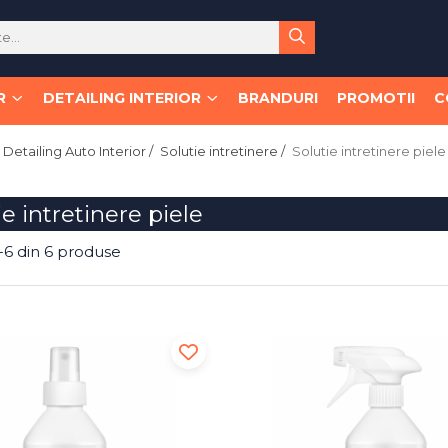
R
DETAILING INTERIOR
BRANDURI
PROMOTII
C
Detailing Auto Interior /
Solutie intretinere /
Solutie intretinere piele
ie intretinere piele
-
6
din
6
produse