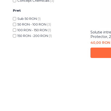
Concept Chemicals
(3)
Bureti Abrazivi
Accesorii si Consumabile
Ceara
Discuri Abrazive
Pret
Sealant
Role Abrazive
Accesorii
Sub 50 RON
(1)
Consumabile
50 RON - 100 RON
(3)
Manusi spalare
Scule si Echipamente
100 RON - 150 RON
(1)
Prosoape uscare
Solutie intr
150 RON - 200 RON
(1)
Protector, 
Pistoale Vopsitorie
Lavete
40,00 RON
Masini de Slefuit
Aplicatoare
Echipamente
Altele