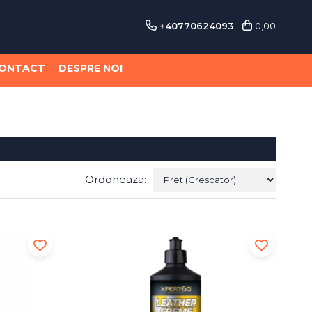
+40770624093
0,00
ONTACT
DESPRE NOI
Ordoneaza: