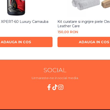
h XPERT-60 Luxury Carnauba
Kit curatare si ingrijire piele Cl
Leather Care
150,00 RON
ADAUGA IN COS
ADAUGA IN COS
SOCIAL
Urmareste-ne in social media