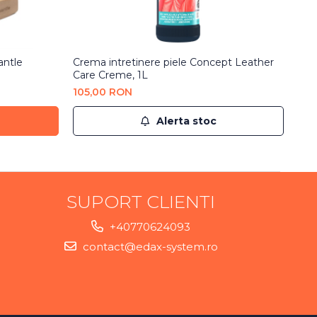
eantle
Crema intretinere piele Concept Leather
Care Creme, 1L
105,00 RON
Alerta stoc
SUPORT CLIENTI
+40770624093
contact@edax-system.ro