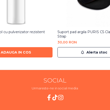
l cu pulverizator rezistent
Suport pad argila PURIS C5 Cl
Strap
30,00 RON
ADAUGA IN COS
Alerta stoc
SOCIAL
Urmareste-ne in social media