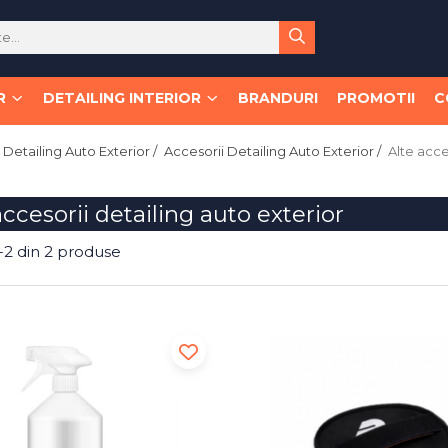
R
DETAILING INTERIOR
BRANDURI
PROMOTII
C
Detailing Auto Exterior /
Accesorii Detailing Auto Exterior /
Alte acce
accesorii detailing auto exterior
-
2
din
2
produse