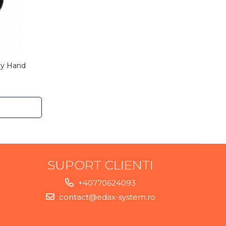
ay Hand
SUPORT CLIENTI
+40770624093
contact@edax-system.ro