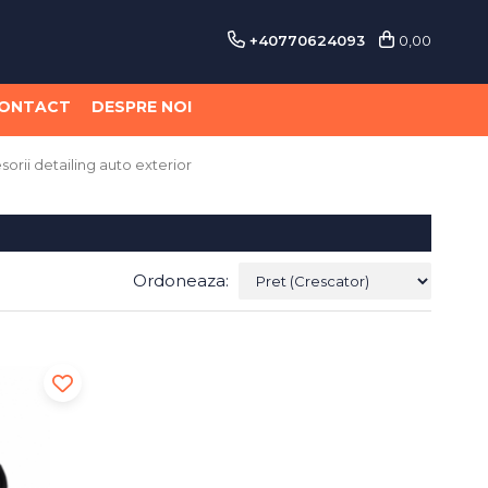
+40770624093
0,00
ONTACT
DESPRE NOI
sorii detailing auto exterior
Ordoneaza: