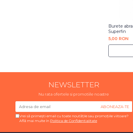
Burete abr
Superfin
5,00 RON
NEWSLETTER
Nu rata ofertele si promotiile noastre
Vrei să primești email cu toate noutățile sau promoțiile viitoare?
Află mai multe în
Politica de Confidentialitate