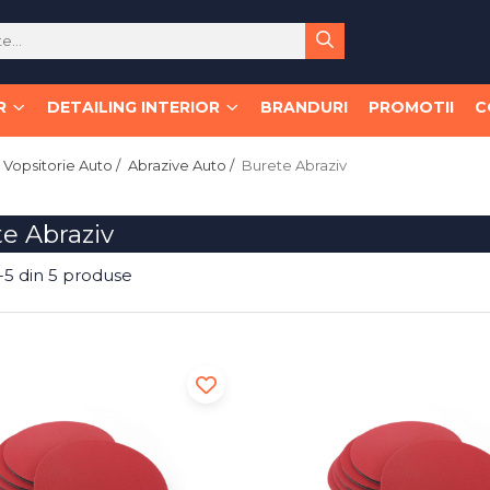
R
DETAILING INTERIOR
BRANDURI
PROMOTII
C
Vopsitorie Auto /
Abrazive Auto /
Burete Abraziv
e Abraziv
-
5
din
5
produse