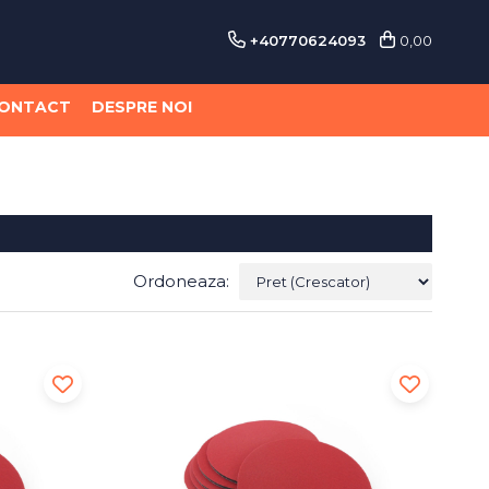
+40770624093
0,00
ONTACT
DESPRE NOI
Ordoneaza: