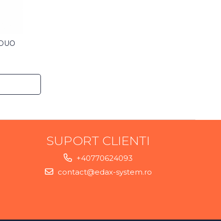
 DUO
SUPORT CLIENTI
+40770624093
contact@edax-system.ro