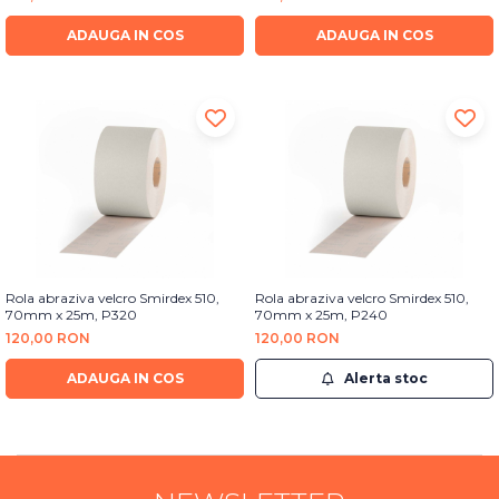
Bureti Abrazivi
Accesorii si Consumabile
Ceara
ADAUGA IN COS
ADAUGA IN COS
Discuri Abrazive
Sealant
Role Abrazive
Accesorii
Consumabile
Manusi spalare
Scule si Echipamente
Prosoape uscare
Pistoale Vopsitorie
Lavete
Masini de Slefuit
Aplicatoare
Echipamente
Altele
Rola abraziva velcro Smirdex 510,
Rola abraziva velcro Smirdex 510,
70mm x 25m, P320
70mm x 25m, P240
120,00 RON
120,00 RON
ADAUGA IN COS
Alerta stoc