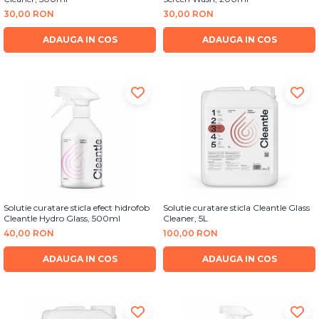
Bureti Abrazivi
Accesorii si Consumabile
Ceara
30,00 RON
30,00 RON
Discuri Abrazive
Sealant
ADAUGA IN COS
ADAUGA IN COS
Role Abrazive
Accesorii
Consumabile
Manusi spalare
Scule si Echipamente
Prosoape uscare
Pistoale Vopsitorie
Lavete
Masini de Slefuit
Aplicatoare
Echipamente
Altele
Solutie curatare sticla efect hidrofob
Solutie curatare sticla Cleantle Glass
Cleantle Hydro Glass, 500ml
Cleaner, 5L
40,00 RON
100,00 RON
ADAUGA IN COS
ADAUGA IN COS