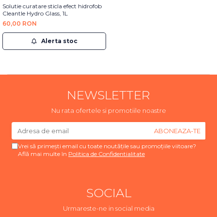
Solutie curatare sticla efect hidrofob
Cleantle Hydro Glass, 1L
60,00 RON
Alerta stoc
NEWSLETTER
Nu rata ofertele si promotiile noastre
Vrei să primești email cu toate noutățile sau promoțiile viitoare?
Află mai multe în
Politica de Confidentialitate
SOCIAL
Urmareste-ne in social media