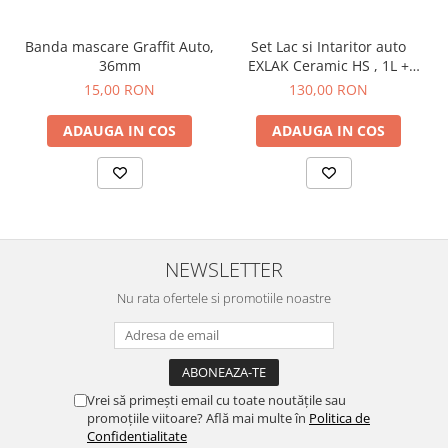
Banda mascare Graffit Auto,
Set Lac si Intaritor auto
36mm
EXLAK Ceramic HS , 1L +
0.5L
15,00 RON
130,00 RON
ADAUGA IN COS
ADAUGA IN COS
NEWSLETTER
Nu rata ofertele si promotiile noastre
Vrei să primești email cu toate noutățile sau
promoțiile viitoare? Află mai multe în
Politica de
Confidentialitate