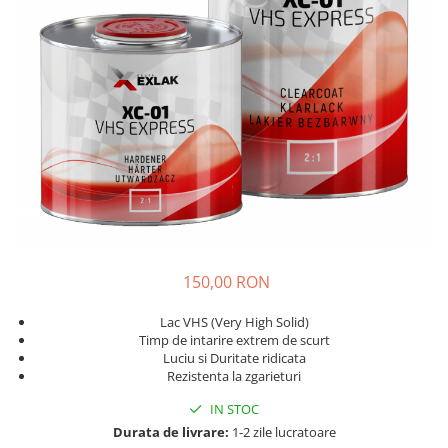
Bureti Abrazivi
Accesorii si Consumabile
Ceara
Discuri Abrazive
Sealant
Role Abrazive
Accesorii
Consumabile
Manusi spalare
Scule si Echipamente
Prosoape uscare
Pistoale Vopsitorie
Lavete
Masini de Slefuit
Aplicatoare
Echipamente
Altele
150,00 RON
Lac VHS (Very High Solid)
Timp de intarire extrem de scurt
Luciu si Duritate ridicata
Rezistenta la zgarieturi
IN STOC
Durata de livrare:
1-2 zile lucratoare