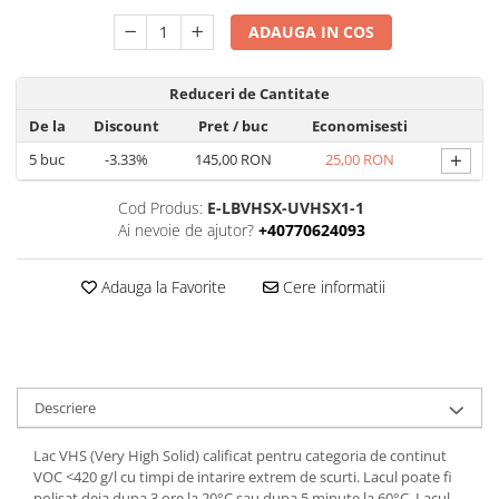
ADAUGA IN COS
Reduceri de Cantitate
De la
Discount
Pret
/ buc
Economisesti
+
5
buc
-3.33%
145,00 RON
25,00 RON
Cod Produs:
E-LBVHSX-UVHSX1-1
Ai nevoie de ajutor?
+40770624093
Adauga la Favorite
Cere informatii
Descriere
Lac VHS (Very High Solid) calificat pentru categoria de continut
VOC <420 g/l cu timpi de intarire extrem de scurti. Lacul poate fi
polisat deja dupa 3 ore la 20°C sau dupa 5 minute la 60°C. Lacul