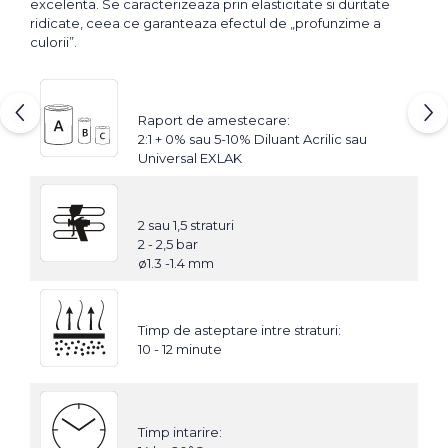
excelenta. Se caracterizeaza prin elasticitate si duritate
ridicate, ceea ce garanteaza efectul de „profunzime a
culorii”.
Raport de amestecare:
2:1 + 0% sau 5-10% Diluant Acrilic sau
Universal EXLAK
2 sau 1,5 straturi
2 - 2,5 bar
ø1.3 -1.4 mm
Timp de asteptare intre straturi:
10 - 12 minute
Timp intarire: