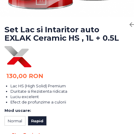
Bureti Abrazivi
Accesorii si Consumabile
Ceara
Discuri Abrazive
Sealant
Role Abrazive
Accesorii
Consumabile
Set Lac si Intaritor auto
Manusi spalare
EXLAK Ceramic HS , 1L + 0.5L
Scule si Echipamente
Prosoape uscare
Pistoale Vopsitorie
Lavete
Masini de Slefuit
Aplicatoare
Echipamente
Altele
130,00 RON
Lac HS (High Solid) Premium
Duritate si Rezistenta ridicata
Luciu excelent
Efect de profunzime a culorii
Mod uscare
:
Normal
Rapid