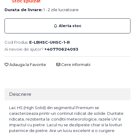
Stoc Epuizat
Durata de livrare:
1 - 2 zile lucratoare
Alerta stoc
Cod Produs:
E-LBHSC-UHSC-1-R
Ai nevoie de ajutor?
+40770624093
Adauga la Favorite
Cere informatii
Descriere
Lac HS (High Solid) din segmentul Premium se
caracterizeaza printr-un continut ridicat de solide. Duritate
ridicata, rezistenta la: conditii meteorologice, razele UV si
impactul cu pietre. Lacul nu se dezlipeste chiar si la lovituri
puternice de pietre. Are un luciu excelent si o curgere