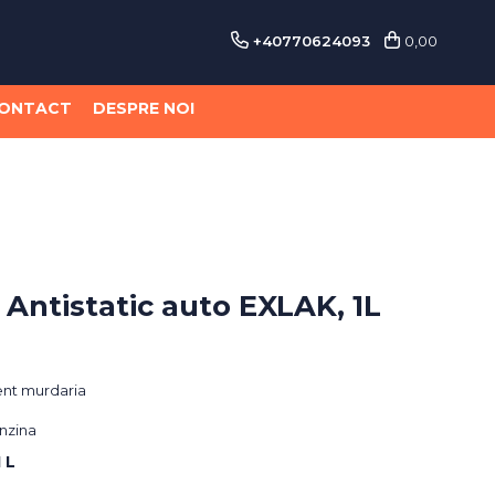
+40770624093
0,00
ONTACT
DESPRE NOI
Antistatic auto EXLAK, 1L
ent murdaria
nzina
1 L