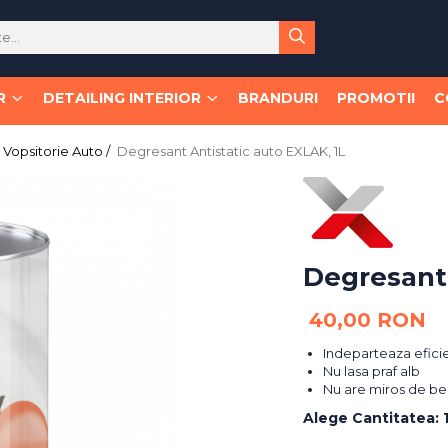
R
DETAILING INTERIOR
BRANDURI
PROMOTII
C
Vopsitorie Auto /
Degresant Antistatic auto EXLAK, 1L
Degresant 
40,00 RON
Indeparteaza efici
Nu lasa praf alb
Nu are miros de be
Alege Cantitatea
: