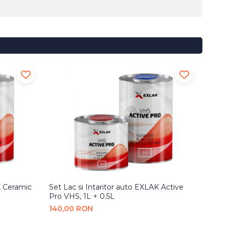
K Ceramic
Set Lac si Intaritor auto EXLAK Active
Set L
Pro VHS, 1L + 0.5L
Expres
140,00 RON
120,