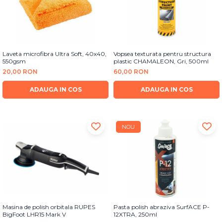
Laveta microfibra Ultra Soft, 40x40,
Vopsea texturata pentru structura
550gsm
plastic CHAMALEON, Gri, 500ml
20,00 RON
60,00 RON
ADAUGA IN COS
ADAUGA IN COS
NOU
Masina de polish orbitala RUPES
Pasta polish abraziva SurfACE P-
BigFoot LHR15 Mark V
12XTRA, 250ml