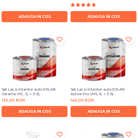
Bureti Abrazivi
Accesorii si Consumabile
Ceara
Discuri Abrazive
Sealant
ADAUGA IN COS
ADAUGA IN COS
Role Abrazive
Accesorii
Consumabile
Manusi spalare
Scule si Echipamente
Prosoape uscare
Pistoale Vopsitorie
Lavete
Masini de Slefuit
Aplicatoare
Echipamente
Altele
Set Lac si Intaritor auto EXLAK
Set Lac si Intaritor auto EXLAK
Ceramic HS , 1L + 0.5L
Active Pro VHS, 1L + 0.5L
130,00 RON
140,00 RON
ADAUGA IN COS
ADAUGA IN COS