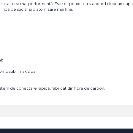
zultat cea mai performantă. Este disponibil cu standard clear air cap pen
lindă de sticlă" și o atomizare mai fină.
bil
 compatibil max.2 bar
istem de conectare rapidă, fabricat din fibră de carbon.