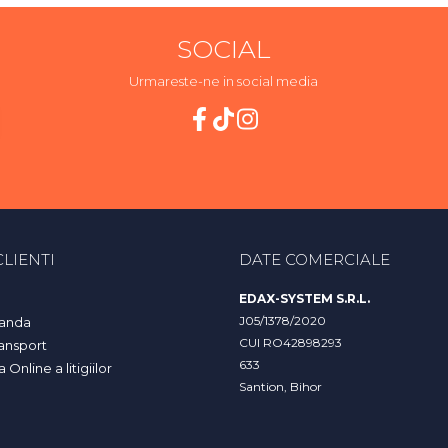
SOCIAL
Urmareste-ne in social media
LIENTI
DATE COMERCIALE
EDAX-SYSTEM S.R.L.
J05/1378/2020
anda
CUI RO42898293
ransport
633
Online a litigiilor
Santion, Bihor