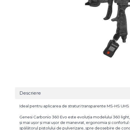
Bureti Abrazivi
Accesorii si Consumabile
Ceara
Discuri Abrazive
Sealant
Role Abrazive
Accesorii
Consumabile
Manusi spalare
Scule si Echipamente
Prosoape uscare
Pistoale Vopsitorie
Lavete
Masini de Slefuit
Aplicatoare
Echipamente
Altele
Descriere
Ideal pentru aplicarea de straturi transparente MS-HS UHS 
Genesi Carbonio 360 Evo este evoluția modelului 360 light, c
și mai ușor și mai ușor de manevrat, ergonomia și confortu
spălătorul pistolului de pulverizare, spre deosebire de conc