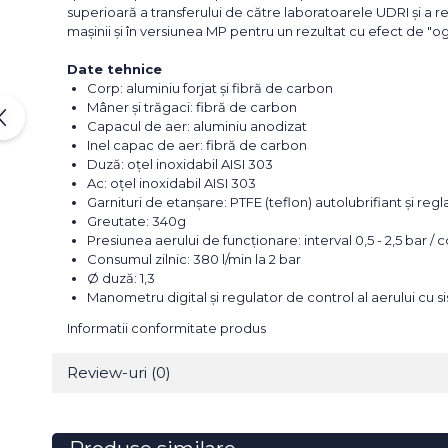
superioară a transferului de către laboratoarele UDRI și a re
mașinii și în versiunea MP pentru un rezultat cu efect de "og
Date tehnice
Corp: aluminiu forjat și fibră de carbon
Mâner și trăgaci: fibră de carbon
Capacul de aer: aluminiu anodizat
Inel capac de aer: fibră de carbon
Duză: oțel inoxidabil AISI 303
Ac: oțel inoxidabil AISI 303
Garnituri de etanșare: PTFE (teflon) autolubrifiant și regla
Greutate: 340g
Presiunea aerului de funcționare: interval 0,5 - 2,5 bar /
Consumul zilnic: 380 l/min la 2 bar
Ø duză: 1,3
Manometru digital și regulator de control al aerului cu s
Informatii conformitate produs
Review-uri
(0)