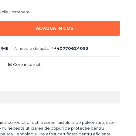
 zile lucratoare
ADAUGA IN COS
3/ME
Ai nevoie de ajutor?
+40770624093
Cere informatii
al conectat direct la corpul pistolului de pulverizare, este
 nu necesită utilizarea de dopuri de protecție pentru
spălare. Tehnologia Hte a fost certificată pentru eficiența