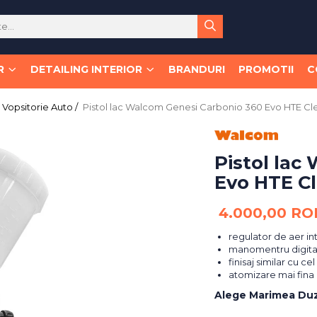
R
DETAILING INTERIOR
BRANDURI
PROMOTII
C
Vopsitorie Auto /
Pistol lac Walcom Genesi Carbonio 360 Evo HTE C
Pistol lac
Evo HTE C
4.000,00 RO
regulator de aer in
manomentru digita
finisaj similar cu cel
atomizare mai fina
Alege Marimea Du