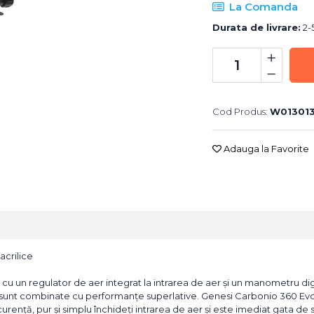
La Comanda
Durata de livrare:
2-5
Cod Produs:
W01301
Adauga la Favorite
acrilice
u un regulator de aer integrat la intrarea de aer și un manometru digit
l sunt combinate cu performanțe superlative. Genesi Carbonio 360 Evo
urență, pur și simplu închideți intrarea de aer și este imediat gata de 