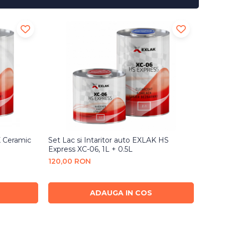
K Ceramic
Set Lac si Intaritor auto EXLAK HS
Set La
Express XC-06, 1L + 0.5L
Pro V
120,00 RON
140,
ADAUGA IN COS