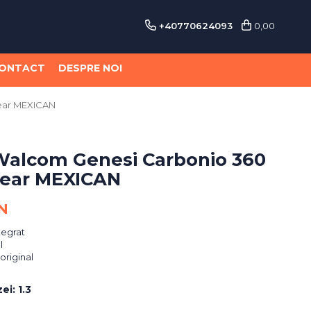
+40770624093
0,00
ONTACT
DESPRE NOI
lear MEXICAN
 Walcom Genesi Carbonio 360
lear MEXICAN
N
tegrat
l
 original
zei
:
1.3