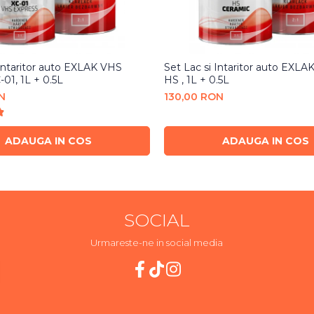
 Intaritor auto EXLAK VHS
Set Lac si Intaritor auto EXLA
-01, 1L + 0.5L
HS , 1L + 0.5L
N
130,00 RON
ADAUGA IN COS
ADAUGA IN COS
SOCIAL
Urmareste-ne in social media