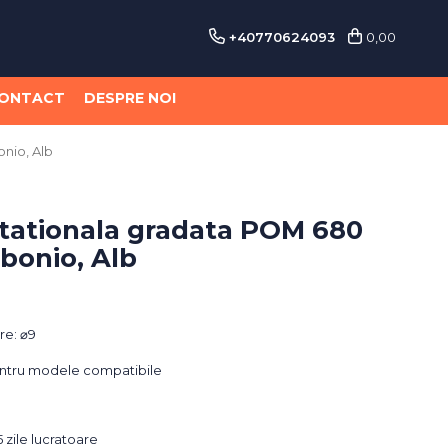
+40770624093
0,00
ONTACT
DESPRE NOI
nio, Alb
tationala gradata POM 680
bonio, Alb
re: ⌀9
pentru modele compatibile
 zile lucratoare