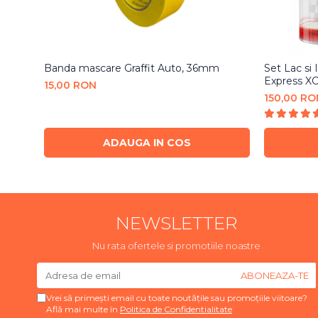
Banda mascare Graffit Auto, 36mm
Set Lac si
Express XC
15,00 RON
150,00 RO
ADAUGA IN COS
NEWSLETTER
Nu rata ofertele si promotiile noastre
Vrei să primești email cu toate noutățile sau promoțiile viitoare?
Află mai multe în
Politica de Confidentialitate