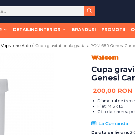
R
DETAILING INTERIOR
BRANDURI
PROMOTII
C
Vopsitorie Auto /
Cupa gravitationala gradata POM 680 Genesi Carbo
Cupa gravi
Genesi Car
200,00 RON
Diametrul de trece
Filet: M16 x 1.5
Cititi descrierea 
La Comanda
Durata de livrare:
2-5