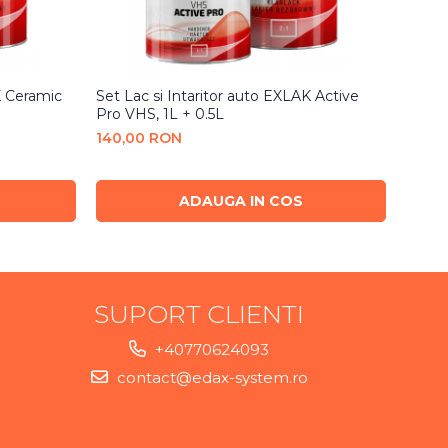
K Ceramic
Set Lac si Intaritor auto EXLAK Active
Set L
Pro VHS, 1L + 0.5L
Expres
140,00 RON
120,
ADAUGA IN COS
SUPORT CLIENTI
+40770624093
contact@edax-system.ro