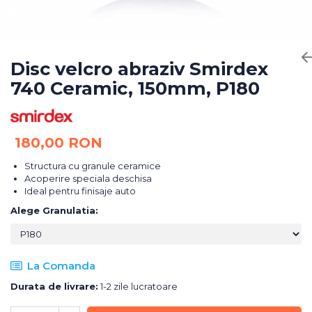
Bureti Abrazivi
Accesorii si Consumabile
Ceara
Discuri Abrazive
Sealant
Role Abrazive
Accesorii
Consumabile
Disc velcro abraziv Smirdex
Manusi spalare
740 Ceramic, 150mm, P180
Scule si Echipamente
Prosoape uscare
Pistoale Vopsitorie
Lavete
Masini de Slefuit
Aplicatoare
180,00 RON
Echipamente
Altele
Structura cu granule ceramice
Acoperire speciala deschisa
Ideal pentru finisaje auto
Alege Granulatia
:
La Comanda
Durata de livrare:
1-2 zile lucratoare