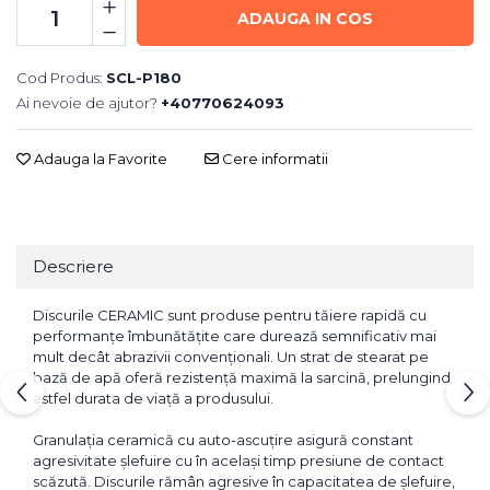
ADAUGA IN COS
Cod Produs:
SCL-P180
Ai nevoie de ajutor?
+40770624093
Adauga la Favorite
Cere informatii
Descriere
Discurile CERAMIC sunt produse pentru tăiere rapidă cu
performanțe îmbunătățite care durează semnificativ mai
mult decât abrazivii convenționali. Un strat de stearat pe
bază de apă oferă rezistență maximă la sarcină, prelungind
astfel durata de viață a produsului.
Granulația ceramică cu auto-ascuțire asigură constant
agresivitate șlefuire cu în același timp presiune de contact
scăzută. Discurile rămân agresive în capacitatea de șlefuire,