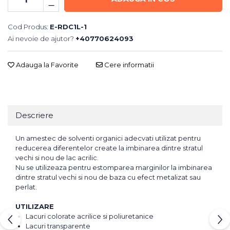
Cod Produs:
E-RDC1L-1
Ai nevoie de ajutor?
+40770624093
Adauga la Favorite
Cere informatii
Descriere
Un amestec de solventi organici adecvati utilizat pentru
reducerea diferentelor create la imbinarea dintre stratul
vechi si nou de lac acrilic.
Nu se utilizeaza pentru estomparea marginilor la imbinarea
dintre stratul vechi si nou de baza cu efect metalizat sau
perlat.
UTILIZARE
Lacuri colorate acrilice si poliuretanice
Lacuri transparente