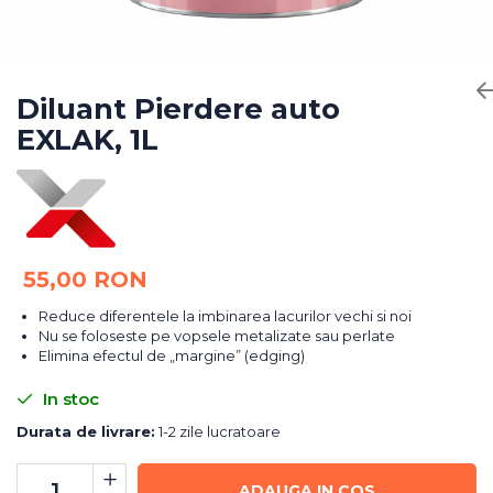
Bureti Abrazivi
Accesorii si Consumabile
Ceara
Discuri Abrazive
Sealant
Role Abrazive
Accesorii
Consumabile
Diluant Pierdere auto
Manusi spalare
EXLAK, 1L
Scule si Echipamente
Prosoape uscare
Pistoale Vopsitorie
Lavete
Masini de Slefuit
Aplicatoare
Echipamente
Altele
55,00 RON
Reduce diferentele la imbinarea lacurilor vechi si noi
Nu se foloseste pe vopsele metalizate sau perlate
Elimina efectul de „margine” (edging)
In stoc
Durata de livrare:
1-2 zile lucratoare
ADAUGA IN COS