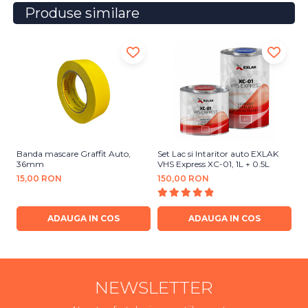
Produse similare
Banda mascare Graffit Auto,
Set Lac si Intaritor auto EXLAK
Se
36mm
VHS Express XC-01, 1L + 0.5L
Ce
15,00 RON
150,00 RON
1
ADAUGA IN COS
ADAUGA IN COS
NEWSLETTER