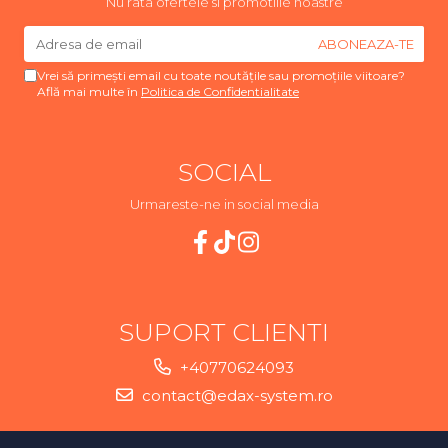
Nu rata ofertele si promotiile noastre
Vrei să primești email cu toate noutățile sau promoțiile viitoare?
Află mai multe în
Politica de Confidentialitate
SOCIAL
Urmareste-ne in social media
SUPORT CLIENTI
+40770624093
contact@edax-system.ro