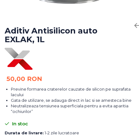
Bureti Abrazivi
Accesorii si Consumabile
Ceara
Discuri Abrazive
Sealant
Role Abrazive
Accesorii
Consumabile
Aditiv Antisilicon auto
Manusi spalare
EXLAK, 1L
Scule si Echipamente
Prosoape uscare
Pistoale Vopsitorie
Lavete
Masini de Slefuit
Aplicatoare
Echipamente
Altele
50,00 RON
Previne formarea craterelor cauzate de silicon pe suprafata
lacului
Gata de utilizare, se adauga direct in lac si se amesteca bine
Neutralizeaza tensiunea superficiala pentru a evita aparitia
“ochiurilor”
In stoc
Durata de livrare:
1-2 zile lucratoare