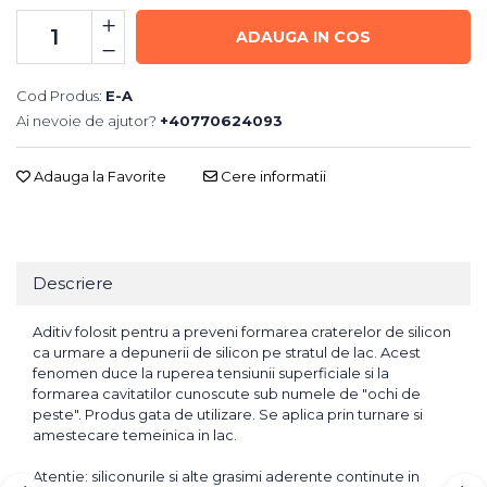
ADAUGA IN COS
Cod Produs:
E-A
Ai nevoie de ajutor?
+40770624093
Adauga la Favorite
Cere informatii
Descriere
Aditiv folosit pentru a preveni formarea craterelor de silicon
ca urmare a depunerii de silicon pe stratul de lac. Acest
fenomen duce la ruperea tensiunii superficiale si la
formarea cavitatilor cunoscute sub numele de "ochi de
peste". Produs gata de utilizare. Se aplica prin turnare si
amestecare temeinica in lac.
Atentie: siliconurile si alte grasimi aderente continute in