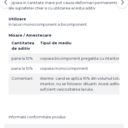
vopsea in cantitate mare pot cauza deformari permanente
ale suprafetei chiar si cu utilizarea acestui aditiv.
Utilizare
In lacuri monocomponent si bicomponent
Mixare / Amestecare
Cantitatea
Tipul de mediu
de aditiv
pana la 10%
vopsea bicomponent pregatita cu intaritor
pana la 10%
vopsea monocomponent
Comentarii:
Atentie: cand se aplica 10% din volumul total de
intaritor, nu se folosesc diluanti. Acest aditiv re
suficient vascozitatea lacului.
Informatii conformitate produs