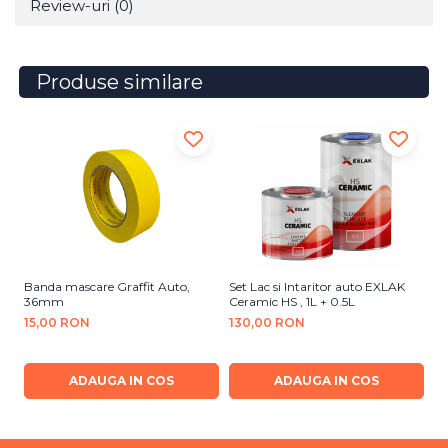
Review-uri
(0)
Produse similare
Banda mascare Graffit Auto,
Set Lac si Intaritor auto EXLAK
Se
36mm
Ceramic HS , 1L + 0.5L
VH
15,00 RON
130,00 RON
1
ADAUGA IN COS
ADAUGA IN COS