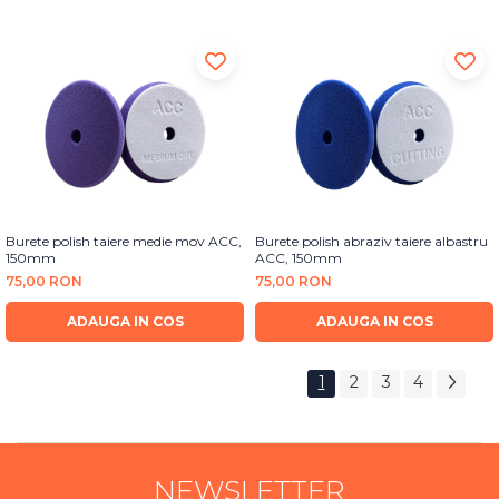
Burete polish taiere medie mov ACC,
Burete polish abraziv taiere albastru
150mm
ACC, 150mm
75,00 RON
75,00 RON
ADAUGA IN COS
ADAUGA IN COS
1
2
3
4
NEWSLETTER