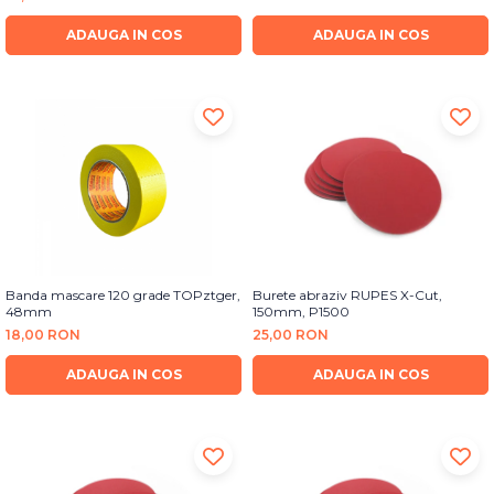
Bureti Abrazivi
Accesorii si Consumabile
Ceara
ADAUGA IN COS
ADAUGA IN COS
Discuri Abrazive
Sealant
Role Abrazive
Accesorii
Consumabile
Manusi spalare
Scule si Echipamente
Prosoape uscare
Pistoale Vopsitorie
Lavete
Masini de Slefuit
Aplicatoare
Echipamente
Altele
Banda mascare 120 grade TOPztger,
Burete abraziv RUPES X-Cut,
48mm
150mm, P1500
18,00 RON
25,00 RON
ADAUGA IN COS
ADAUGA IN COS