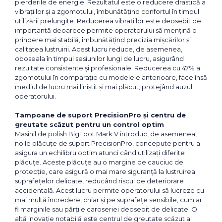
pierderile de energie. Rezultatul este o reducere drastică a
vibrațiilor și a zgomotului, îmbunătățind confortul în timpul
utilizării prelungite. Reducerea vibrațiilor este deosebit de
importantă deoarece permite operatorului să mențină o
prindere mai stabilă, îmbunătățind precizia mișcărilor și
calitatea lustruirii. Acest lucru reduce, de asemenea,
oboseala în timpul sesiunilor lungi de lucru, asigurând
rezultate consistente și profesionale. Reducerea cu 47% a
zgomotului în comparație cu modelele anterioare, face însă
mediul de lucru mai liniștit și mai plăcut, protejând auzul
operatorului.
Tampoane de suport PrecisionPro și centru de
greutate scăzut pentru un control optim
Masinil de polish BigFoot Mark V introduc, de asemenea,
noile plăcuțe de suport PrecisionPro, concepute pentru a
asigura un echilibru optim atunci când utilizați diferite
plăcuțe. Aceste plăcuțe au o margine de cauciuc de
protecție, care asigură o mai mare siguranță la lustruirea
suprafețelor delicate, reducând riscul de deteriorare
accidentală. Acest lucru permite operatorului să lucreze cu
mai multă încredere, chiar și pe suprafețe sensibile, cum ar
fi marginile sau părțile caroseriei deosebit de delicate. O
altă inovație notabilă este centrul de greutate scăzut al