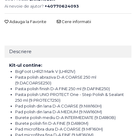
Ai nevoie de ajutor?
+40770624093
Adauga la Favorite
Cere informatii
Descriere
Kit-ul contine:
BigFoot LHR21 Mark V (LHR21V)
Pasta polish abraziva D-A COARSE 250 ml
(9.DACOARSE250)
Pasta polish finish D-A FINE 250 ml (9.DAFINE250)
Pasta polish UNO PROTECT One - Step Polish & Sealant
250 ml (9.PROTECT250)
Pad polish din lana D-A COARSE (9.NW160H)
Pad polish din lana D-A MEDIUM (9.NW160M)
Burete polish mediu D-A INTERMEDIATE (9.DA180B)
Burete polish fin D-A FINE (9.DA180M)
Pad microfibra dura D-A COARSE (9.MF160H)
Pad microfibra fina D-A FINE (9.MF160M)