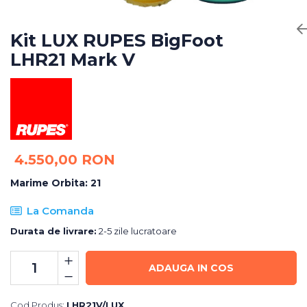
Bureti Abrazivi
Accesorii si Consumabile
Ceara
Discuri Abrazive
Sealant
Kit LUX RUPES BigFoot
Role Abrazive
Accesorii
LHR21 Mark V
Consumabile
Manusi spalare
Scule si Echipamente
Prosoape uscare
Pistoale Vopsitorie
Lavete
Masini de Slefuit
Aplicatoare
Echipamente
Altele
4.550,00 RON
Marime Orbita
:
21
La Comanda
Durata de livrare:
2-5 zile lucratoare
ADAUGA IN COS
Cod Produs:
LHR21V/LUX