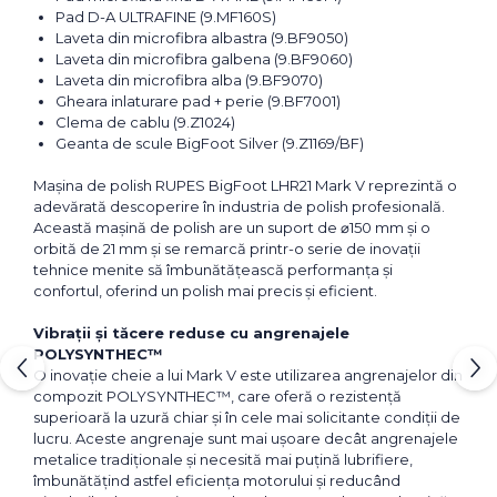
Pad D-A ULTRAFINE (9.MF160S)
Laveta din microfibra albastra (9.BF9050)
Laveta din microfibra galbena (9.BF9060)
Laveta din microfibra alba (9.BF9070)
Gheara inlaturare pad + perie (9.BF7001)
Clema de cablu (9.Z1024)
Geanta de scule BigFoot Silver (9.Z1169/BF)
Mașina de polish RUPES BigFoot LHR21 Mark V reprezintă o
adevărată descoperire în industria de polish profesională.
Această mașină de polish are un suport de ⌀150 mm și o
orbită de 21 mm și se remarcă printr-o serie de inovații
tehnice menite să îmbunătățească performanța și
confortul, oferind un polish mai precis și eficient.
Vibrații și tăcere reduse cu angrenajele
POLYSYNTHEC™
O inovație cheie a lui Mark V este utilizarea angrenajelor din
compozit POLYSYNTHEC™, care oferă o rezistență
superioară la uzură chiar și în cele mai solicitante condiții de
lucru. Aceste angrenaje sunt mai ușoare decât angrenajele
metalice tradiționale și necesită mai puțină lubrifiere,
îmbunătățind astfel eficiența motorului și reducând