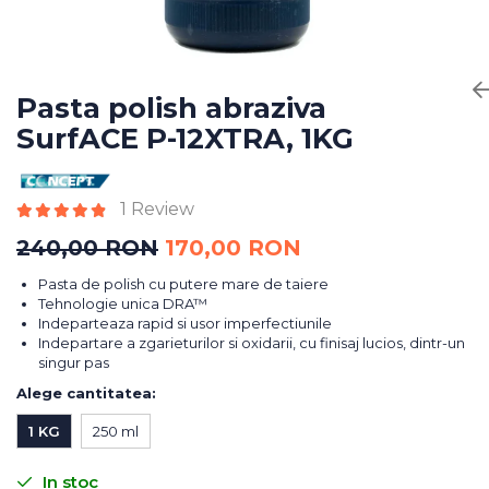
Bureti Abrazivi
Accesorii si Consumabile
Ceara
Discuri Abrazive
Sealant
Role Abrazive
Accesorii
Consumabile
Pasta polish abraziva
Manusi spalare
SurfACE P-12XTRA, 1KG
Scule si Echipamente
Prosoape uscare
Pistoale Vopsitorie
Lavete
Masini de Slefuit
Aplicatoare
1 Review
Echipamente
Altele
240,00 RON
170,00 RON
Pasta de polish cu putere mare de taiere
Tehnologie unica DRA™
Indeparteaza rapid si usor imperfectiunile
Indepartare a zgarieturilor si oxidarii, cu finisaj lucios, dintr-un
singur pas
Alege cantitatea
:
1 KG
250 ml
In stoc