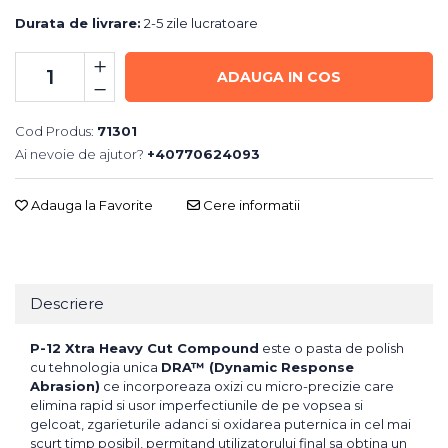
Durata de livrare:
2-5 zile lucratoare
ADAUGA IN COS
Cod Produs:
71301
Ai nevoie de ajutor?
+40770624093
Adauga la Favorite
Cere informatii
Descriere
P-12 Xtra Heavy Cut Compound
este o pasta de polish
cu tehnologia unica
DRA™ (Dynamic Response
Abrasion)
ce incorporeaza oxizi cu micro-precizie care
elimina rapid si usor imperfectiunile de pe vopsea si
gelcoat, zgarieturile adanci si oxidarea puternica in cel mai
scurt timp posibil, permitand utilizatorului final sa obtina un