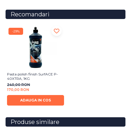
Recomandari
-29%
Pasta polish finish SurfACE P-
40XTRA, 1KG
240,00 RON
170,00 RON
ADAUGA IN COS
Produse similare