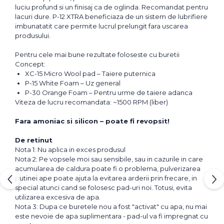
luciu profund si un finisaj ca de oglinda. Recomandat pentru
lacuri dure. P-12 XTRA beneficiaza de un sistem de lubrifiere
imbunatatit care permite lucrul prelungit fara uscarea
produsului.
Pentru cele mai bune rezultate foloseste cu buretii
Concept:
XC-15 Micro Wool pad – Taiere puternica
P-15 White Foam – Uz general
P-30 Orange Foam – Pentru urme de taiere adanca
Viteza de lucru recomandata: ~1500 RPM (liber)
Fara amoniac si silicon – poate fi revopsit!
De retinut
Nota 1: Nu aplica in exces produsul
Nota 2: Pe vopsele moi sau sensibile, sau in cazurile in care
acumularea de caldura poate fi o problema, pulverizarea
putinei ape poate ajuta la evitarea arderii prin frecare, in
special atunci cand se folosesc pad-uri noi. Totusi, evita
utilizarea excesiva de apa.
Nota 3: Dupa ce buretele nou a fost "activat" cu apa, nu mai
este nevoie de apa suplimentara - pad-ul va fi impregnat cu