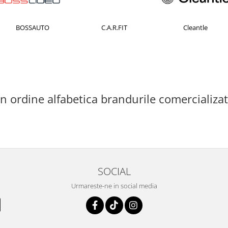
BOSSAUTO
C.A.R.FIT
Cleantle
 in ordine alfabetica brandurile comercializa
SOCIAL
Urmareste-ne in social media