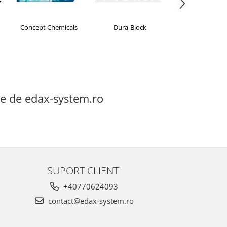
Concept Chemicals
Dura-Block
EDAX
te de edax-system.ro
SUPORT CLIENTI
+40770624093
contact@edax-system.ro