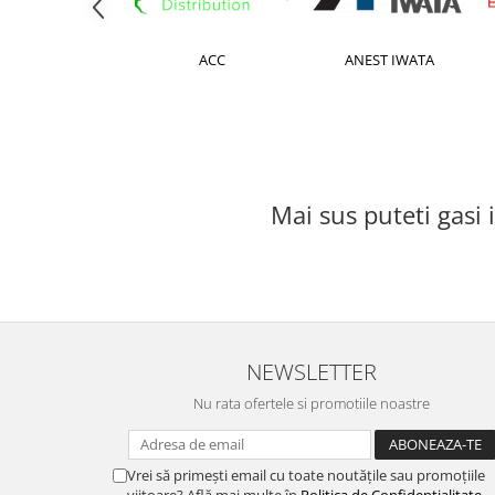
Bureti Abrazivi
Accesorii si Consumabile
Ceara
Discuri Abrazive
Sealant
3D Car Care
ACC
ANEST IWATA
Role Abrazive
Accesorii
Consumabile
Manusi spalare
Scule si Echipamente
Prosoape uscare
Pistoale Vopsitorie
Lavete
Masini de Slefuit
Aplicatoare
Mai sus puteti gasi
Echipamente
Altele
NEWSLETTER
Nu rata ofertele si promotiile noastre
Vrei să primești email cu toate noutățile sau promoțiile