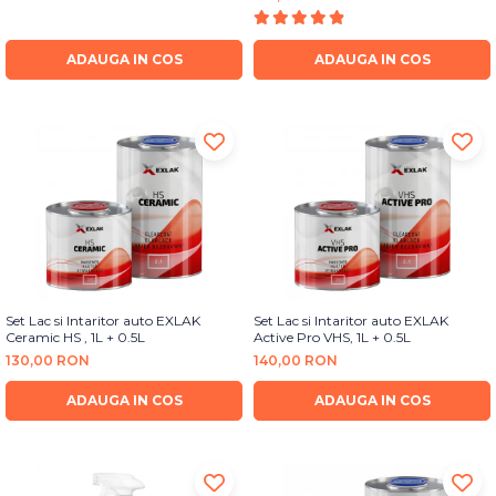
Bureti Abrazivi
Accesorii si Consumabile
Ceara
Discuri Abrazive
Sealant
ADAUGA IN COS
ADAUGA IN COS
Role Abrazive
Accesorii
Consumabile
Manusi spalare
Scule si Echipamente
Prosoape uscare
Pistoale Vopsitorie
Lavete
Masini de Slefuit
Aplicatoare
Echipamente
Altele
Set Lac si Intaritor auto EXLAK
Set Lac si Intaritor auto EXLAK
Ceramic HS , 1L + 0.5L
Active Pro VHS, 1L + 0.5L
130,00 RON
140,00 RON
ADAUGA IN COS
ADAUGA IN COS