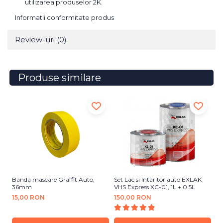
utilizarea produselor 2K.
Informatii conformitate produs
Review-uri
(0)
Produse similare
Banda mascare Graffit Auto,
Set Lac si Intaritor auto EXLAK
Se
36mm
VHS Express XC-01, 1L + 0.5L
Ce
15,00 RON
150,00 RON
1