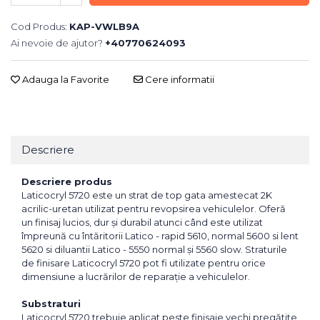
Cod Produs:
KAP-VWLB9A
Ai nevoie de ajutor?
+40770624093
Adauga la Favorite
Cere informatii
Descriere
Descriere produs
Laticocryl 5720 este un strat de top gata amestecat 2K
acrilic-uretan utilizat pentru revopsirea vehiculelor. Oferă
un finisaj lucios, dur și durabil atunci când este utilizat
împreună cu întăritorii Latico - rapid 5610, normal 5600 si lent
5620 si diluantii Latico - 5550 normal și 5560 slow. Straturile
de finisare Laticocryl 5720 pot fi utilizate pentru orice
dimensiune a lucrărilor de reparație a vehiculelor.
Substraturi
Laticocryl 5720 trebuie aplicat peste finisaje vechi pregătite