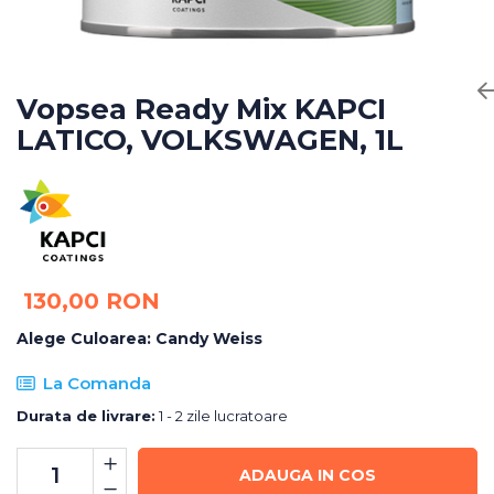
Bureti Abrazivi
Accesorii si Consumabile
Ceara
Discuri Abrazive
Sealant
Role Abrazive
Accesorii
Consumabile
Vopsea Ready Mix KAPCI
Manusi spalare
LATICO, VOLKSWAGEN, 1L
Scule si Echipamente
Prosoape uscare
Pistoale Vopsitorie
Lavete
Masini de Slefuit
Aplicatoare
Echipamente
Altele
130,00 RON
Alege Culoarea
:
Candy Weiss
La Comanda
Durata de livrare:
1 - 2 zile lucratoare
ADAUGA IN COS