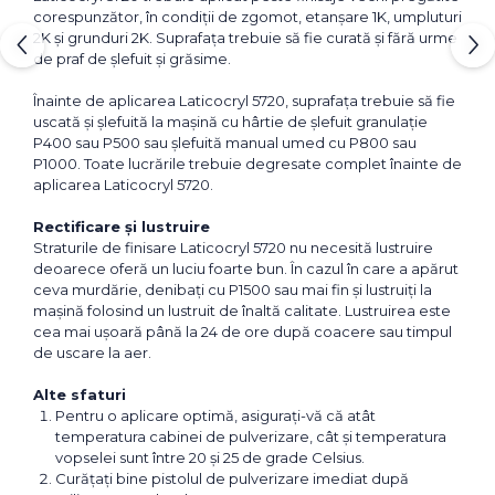
corespunzător, în condiții de zgomot, etanșare 1K, umpluturi
2K și grunduri 2K. Suprafața trebuie să fie curată și fără urme
de praf de șlefuit și grăsime.
Înainte de aplicarea Laticocryl 5720, suprafața trebuie să fie
uscată și șlefuită la mașină cu hârtie de șlefuit granulație
P400 sau P500 sau șlefuită manual umed cu P800 sau
P1000. Toate lucrările trebuie degresate complet înainte de
aplicarea Laticocryl 5720.
Rectificare și lustruire
Straturile de finisare Laticocryl 5720 nu necesită lustruire
deoarece oferă un luciu foarte bun. În cazul în care a apărut
ceva murdărie, denibați cu P1500 sau mai fin și lustruiți la
mașină folosind un lustruit de înaltă calitate. Lustruirea este
cea mai ușoară până la 24 de ore după coacere sau timpul
de uscare la aer.
Alte sfaturi
Pentru o aplicare optimă, asigurați-vă că atât
temperatura cabinei de pulverizare, cât și temperatura
vopselei sunt între 20 și 25 de grade Celsius.
Curăţaţi bine pistolul de pulverizare imediat după