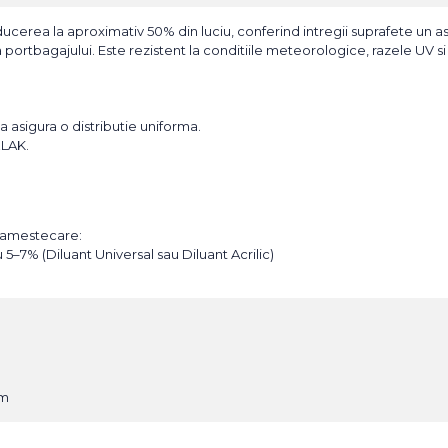
ducerea la aproximativ 50% din luciu, conferind intregii suprafete un 
portbagajului. Este rezistent la conditiile meteorologice, razele UV si 
a asigura o distributie uniforma.
XLAK.
 amestecare:
u 5–7% (Diluant Universal sau Diluant Acrilic)
mm