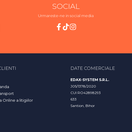
SOCIAL
Urmareste-ne in social media
LIENTI
DATE COMERCIALE
EDAX-SYSTEM S.R.L.
J05/1378/2020
anda
CUI RO42898293
ransport
633
Online a litigiilor
Santion, Bihor