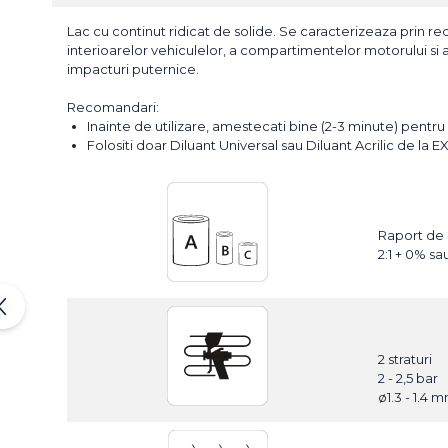
Lac cu continut ridicat de solide. Se caracterizeaza prin re
interioarelor vehiculelor, a compartimentelor motorului si a 
impacturi puternice.
Recomandari:
Inainte de utilizare, amestecati bine (2-3 minute) pentru 
Folositi doar Diluant Universal sau Diluant Acrilic de la E
Raport de
2:1 + 0% sa
2 straturi
2 - 2,5 bar
ø1.3 - 1.4 