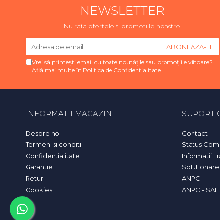
NEWSLETTER
Nu rata ofertele si promotiile noastre
Vrei să primești email cu toate noutățile sau promoțiile viitoare?
Află mai multe în
Politica de Confidentialitate
INFORMATII MAGAZIN
SUPORT C
Despre noi
Contact
Termeni si conditii
Status Com
Confidentialitate
Informatii T
Garantie
Solutionarea 
Retur
ANPC
Cookies
ANPC - SAL