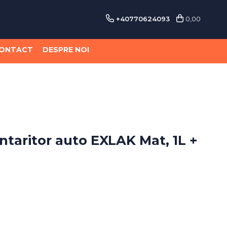
+40770624093
0,00
ONTACT
DESPRE NOI
Intaritor auto EXLAK Mat, 1L +