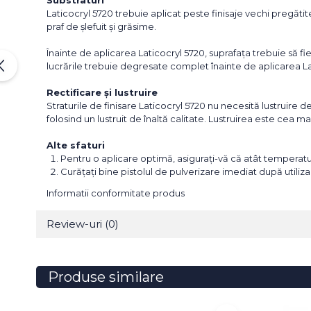
Substraturi
Laticocryl 5720 trebuie aplicat peste finisaje vechi pregătit
praf de șlefuit și grăsime.
Înainte de aplicarea Laticocryl 5720, suprafața trebuie să f
lucrările trebuie degresate complet înainte de aplicarea La
Rectificare și lustruire
Straturile de finisare Laticocryl 5720 nu necesită lustruire d
folosind un lustruit de înaltă calitate. Lustruirea este cea
Alte sfaturi
Pentru o aplicare optimă, asigurați-vă că atât temperatur
Curăţaţi bine pistolul de pulverizare imediat după utiliz
Informatii conformitate produs
Review-uri
(0)
Produse similare