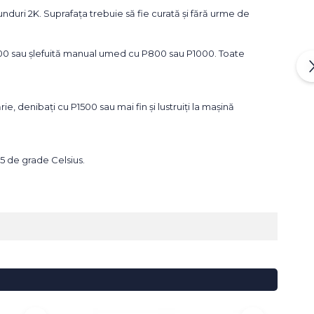
unduri 2K. Suprafața trebuie să fie curată și fără urme de
u P500 sau șlefuită manual umed cu P800 sau P1000. Toate
e, denibați cu P1500 sau mai fin și lustruiți la mașină
25 de grade Celsius.