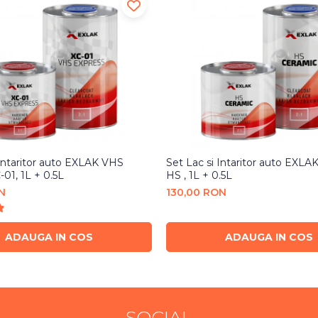
 Intaritor auto EXLAK VHS
Set Lac si Intaritor auto EXLA
-01, 1L + 0.5L
HS , 1L + 0.5L
N
130,00 RON
ADAUGA IN COS
ADAUGA IN COS
SOCIAL