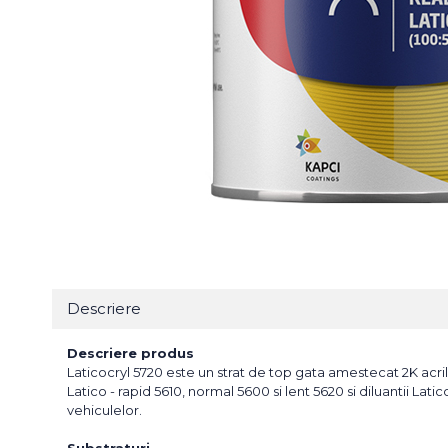
Bureti Abrazivi
Accesorii si Consumabile
Ceara
Discuri Abrazive
Sealant
Role Abrazive
Accesorii
Consumabile
Manusi spalare
Scule si Echipamente
Prosoape uscare
Pistoale Vopsitorie
Lavete
Masini de Slefuit
Aplicatoare
Echipamente
Altele
Descriere
Descriere produs
Laticocryl 5720 este un strat de top gata amestecat 2K acrilic
Latico - rapid 5610, normal 5600 si lent 5620 si diluantii Lati
vehiculelor.