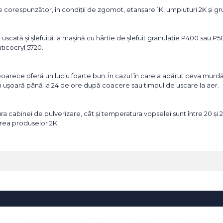
e corespunzător, în condiții de zgomot, etanșare 1K, umpluturi 2K și gr
ie uscată și șlefuită la mașină cu hârtie de șlefuit granulație P400 sa
ticocryl 5720.
eoarece oferă un luciu foarte bun. În cazul în care a apărut ceva murdări
 mai ușoară până la 24 de ore după coacere sau timpul de uscare la aer.
a cabinei de pulverizare, cât și temperatura vopselei sunt între 20 și 
area produselor 2K.