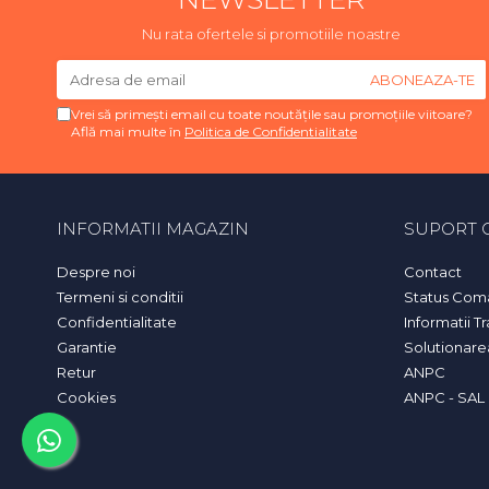
Nu rata ofertele si promotiile noastre
Vrei să primești email cu toate noutățile sau promoțiile viitoare?
Află mai multe în
Politica de Confidentialitate
INFORMATII MAGAZIN
SUPORT C
Despre noi
Contact
Termeni si conditii
Status Com
Confidentialitate
Informatii T
Garantie
Solutionarea 
Retur
ANPC
Cookies
ANPC - SAL