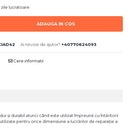
 zile lucratoare
ADAUGA IN COS
CIAD42
Ai nevoie de ajutor?
+40770624093
Cere informatii
ur și durabil atunci când este utilizat împreună cu întăritorii
fi utilizate pentru orice dimensiune a lucrărilor de reparație a