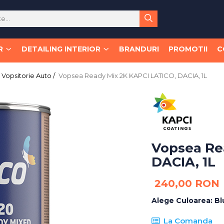
R
DETAILING INTERIOR
BRANDURI
PROMOTII
C
Vopsitorie Auto /
Vopsea Ready Mix 2K KAPCI LATICO, DACIA, 1L
Vopsea Re
DACIA, 1L
240,00 RON
Alege Culoarea
:
Bl
La Comanda