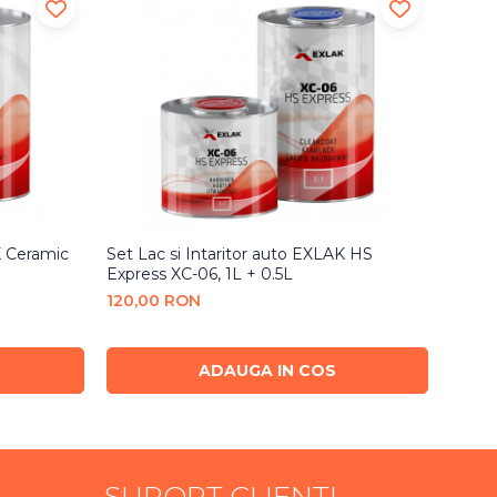
K Ceramic
Set Lac si Intaritor auto EXLAK HS
Set La
Express XC-06, 1L + 0.5L
Pro V
120,00 RON
140,
ADAUGA IN COS
SUPORT CLIENTI