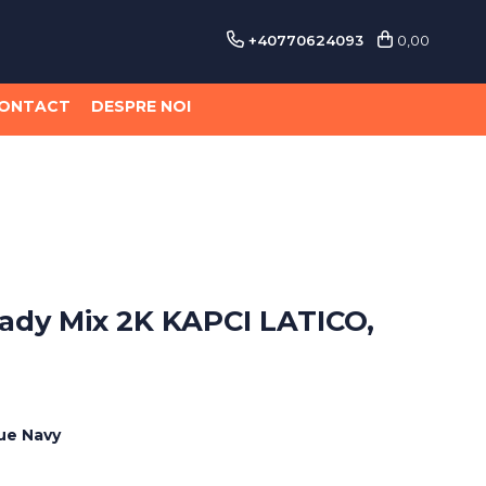
+40770624093
0,00
ONTACT
DESPRE NOI
ady Mix 2K KAPCI LATICO,
ue Navy