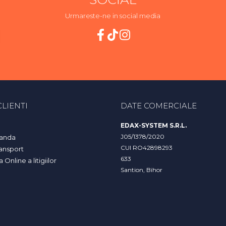
Urmareste-ne in social media
LIENTI
DATE COMERCIALE
EDAX-SYSTEM S.R.L.
J05/1378/2020
anda
CUI RO42898293
ransport
633
Online a litigiilor
Santion, Bihor