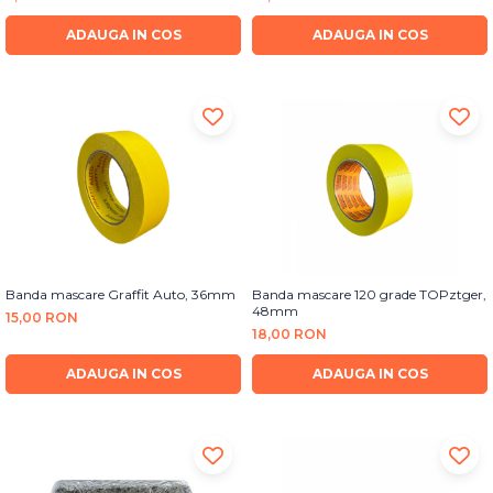
Bureti Abrazivi
Accesorii si Consumabile
Ceara
ADAUGA IN COS
ADAUGA IN COS
Discuri Abrazive
Sealant
Role Abrazive
Accesorii
Consumabile
Manusi spalare
Scule si Echipamente
Prosoape uscare
Pistoale Vopsitorie
Lavete
Masini de Slefuit
Aplicatoare
Echipamente
Altele
Banda mascare Graffit Auto, 36mm
Banda mascare 120 grade TOPztger,
48mm
15,00 RON
18,00 RON
ADAUGA IN COS
ADAUGA IN COS