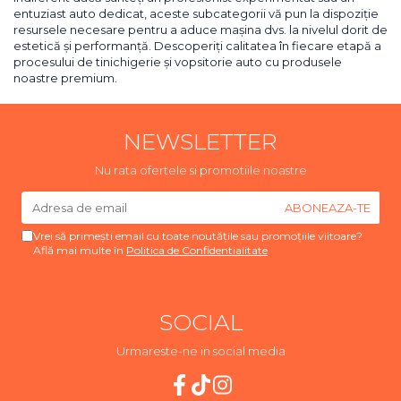
entuziast auto dedicat, aceste subcategorii vă pun la dispoziție
resursele necesare pentru a aduce mașina dvs. la nivelul dorit de
estetică și performanță. Descoperiți calitatea în fiecare etapă a
procesului de tinichigerie și vopsitorie auto cu produsele
noastre premium.
NEWSLETTER
Nu rata ofertele si promotiile noastre
Vrei să primești email cu toate noutățile sau promoțiile viitoare?
Află mai multe în
Politica de Confidentialitate
SOCIAL
Urmareste-ne in social media