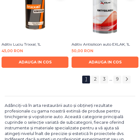
Aditiv Luciu Trixxal, 1L
Aditiv Antisilicon auto EXLAK, 1L
45,00 RON
50,00 RON
ADAUGA IN COS
ADAUGA IN COS
...
1
2
3
9
Adânciți-vă în arta restaurării auto și obțineți rezultate
profesionale cu gama noastră extinsă de produse pentru
tinichigerie și vopsitorie auto. Această categorie principală
cuprinde o selecție variată de subcategorii, fiecare oferind
instrumente și materiale specializate pentru a vă ajuta să
atingeți nivelul înalt de precizie și estetică în proiectele dvs.
Indiferent dacă sunteți un profesionist experimentat sau un