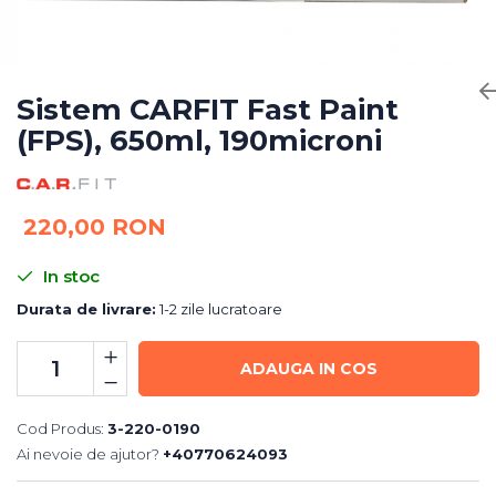
Bureti Abrazivi
Accesorii si Consumabile
Ceara
Discuri Abrazive
Sealant
Role Abrazive
Accesorii
Consumabile
Sistem CARFIT Fast Paint
Manusi spalare
(FPS), 650ml, 190microni
Scule si Echipamente
Prosoape uscare
Pistoale Vopsitorie
Lavete
Masini de Slefuit
Aplicatoare
220,00 RON
Echipamente
Altele
In stoc
Durata de livrare:
1-2 zile lucratoare
ADAUGA IN COS
Cod Produs:
3-220-0190
Ai nevoie de ajutor?
+40770624093