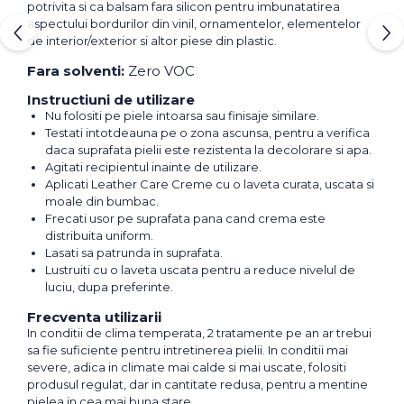
potrivita si ca balsam fara silicon pentru imbunatatirea
aspectului bordurilor din vinil, ornamentelor, elementelor
de interior/exterior si altor piese din plastic.
Fara solventi:
Zero VOC
Instructiuni de utilizare
Nu folositi pe piele intoarsa sau finisaje similare.
Testati intotdeauna pe o zona ascunsa, pentru a verifica
daca suprafata pielii este rezistenta la decolorare si apa.
Agitati recipientul inainte de utilizare.
Aplicati Leather Care Creme cu o laveta curata, uscata si
moale din bumbac.
Frecati usor pe suprafata pana cand crema este
distribuita uniform.
Lasati sa patrunda in suprafata.
Lustruiti cu o laveta uscata pentru a reduce nivelul de
luciu, dupa preferinte.
Frecventa utilizarii
In conditii de clima temperata, 2 tratamente pe an ar trebui
sa fie suficiente pentru intretinerea pielii. In conditii mai
severe, adica in climate mai calde si mai uscate, folositi
produsul regulat, dar in cantitate redusa, pentru a mentine
pielea in cea mai buna stare.