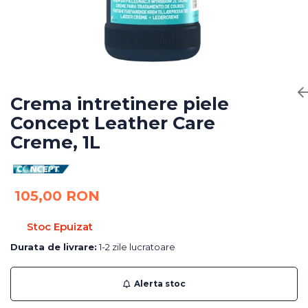
Bureti Abrazivi
Accesorii si Consumabile
Ceara
Discuri Abrazive
Sealant
Role Abrazive
Accesorii
Consumabile
Manusi spalare
Scule si Echipamente
Prosoape uscare
Crema intretinere piele
Pistoale Vopsitorie
Lavete
Concept Leather Care
Masini de Slefuit
Aplicatoare
Creme, 1L
Echipamente
Altele
105,00 RON
Stoc Epuizat
Durata de livrare:
1-2 zile lucratoare
Alerta stoc