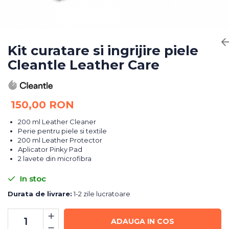
Bureti Abrazivi
Accesorii si Consumabile
Ceara
Discuri Abrazive
Sealant
Role Abrazive
Accesorii
Consumabile
Kit curatare si ingrijire piele
Manusi spalare
Cleantle Leather Care
Scule si Echipamente
Prosoape uscare
Pistoale Vopsitorie
Lavete
Masini de Slefuit
Aplicatoare
150,00 RON
Echipamente
Altele
200 ml Leather Cleaner
Perie pentru piele si textile
200 ml Leather Protector
Aplicator Pinky Pad
2 lavete din microfibra
In stoc
Durata de livrare:
1-2 zile lucratoare
ADAUGA IN COS