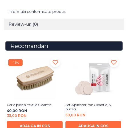
Informatii conformitate produs
Review-uri
(0)
Recomandari
-13%
Perie piele si textile Cleantle
Set Aplicator roz Cleantle, 5
So
bucati
Le
40,00 RON
50,00 RON
5
35,00 RON
ADAUGA IN COS
ADAUGA IN COS