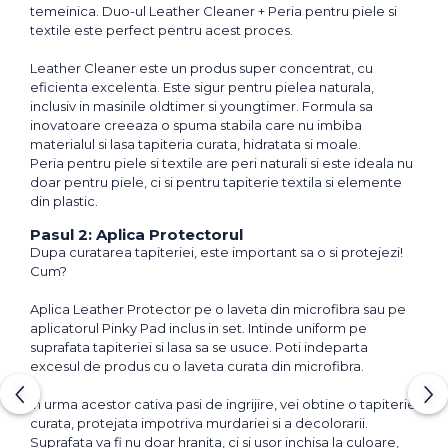
temeinica. Duo-ul Leather Cleaner + Peria pentru piele si
textile este perfect pentru acest proces.
Leather Cleaner este un produs super concentrat, cu
eficienta excelenta. Este sigur pentru pielea naturala,
inclusiv in masinile oldtimer si youngtimer. Formula sa
inovatoare creeaza o spuma stabila care nu imbiba
materialul si lasa tapiteria curata, hidratata si moale.
Peria pentru piele si textile are peri naturali si este ideala nu
doar pentru piele, ci si pentru tapiterie textila si elemente
din plastic.
Pasul 2: Aplica Protectorul
Dupa curatarea tapiteriei, este important sa o si protejezi!
Cum?
Aplica Leather Protector pe o laveta din microfibra sau pe
aplicatorul Pinky Pad inclus in set. Intinde uniform pe
suprafata tapiteriei si lasa sa se usuce. Poti indeparta
excesul de produs cu o laveta curata din microfibra.
In urma acestor cativa pasi de ingrijire, vei obtine o tapiterie
curata, protejata impotriva murdariei si a decolorarii.
Suprafata va fi nu doar hranita, ci si usor inchisa la culoare,