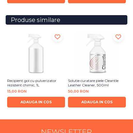
Produse similare
Recipient gol cu pulverizator
Solutie curatare piele Cleantle
La
rezistent chimic, 1L
Leather Cleaner, 500ml
4
15,00 RON
50,00 RON
2
ADAUGA IN COS
ADAUGA IN COS
NEWSLETTER