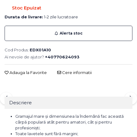
Stoc Epuizat
Durata de livrare:
1-2 zile lucratoare
Alerta stoc
Cod Produs:
EDX01A10
Ai nevoie de ajutor?
+40770624093
Adauga la Favorite
Cere informatii
Descriere
Gramajul mare și dimensiunea la îndemână fac această
cârpă populară atât pentru amatori, cât și pentru
profesioniști;
Toate lavetele sunt fără margini;