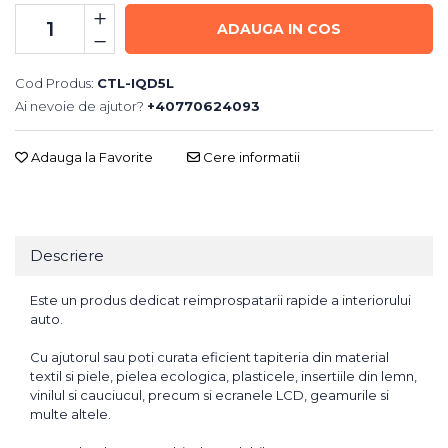
ADAUGA IN COS
Cod Produs:
CTL-IQD5L
Ai nevoie de ajutor?
+40770624093
Adauga la Favorite
Cere informatii
Descriere
Este un produs dedicat reimprospatarii rapide a interiorului
auto.
Cu ajutorul sau poti curata eficient tapiteria din material
textil si piele, pielea ecologica, plasticele, insertiile din lemn,
vinilul si cauciucul, precum si ecranele LCD, geamurile si
multe altele.