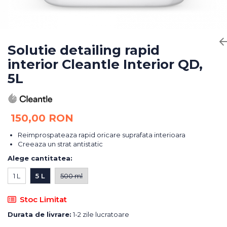
Bureti Abrazivi
Accesorii si Consumabile
Ceara
Discuri Abrazive
Sealant
Role Abrazive
Accesorii
Consumabile
Solutie detailing rapid
Manusi spalare
interior Cleantle Interior QD,
Scule si Echipamente
Prosoape uscare
5L
Pistoale Vopsitorie
Lavete
Masini de Slefuit
Aplicatoare
Echipamente
Altele
150,00 RON
Reimprospateaza rapid oricare suprafata interioara
Creeaza un strat antistatic
Alege cantitatea
:
1 L
5 L
500 ml
Stoc Limitat
Durata de livrare:
1-2 zile lucratoare