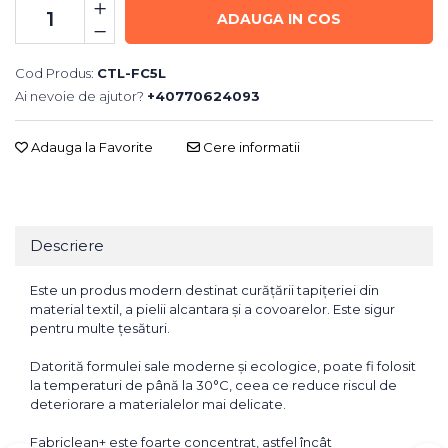
ADAUGA IN COS
Cod Produs:
CTL-FC5L
Ai nevoie de ajutor?
+40770624093
Adauga la Favorite
Cere informatii
Descriere
Este un produs modern destinat curățării tapițeriei din
material textil, a pielii alcantara și a covoarelor. Este sigur
pentru multe țesături.
Datorită formulei sale moderne și ecologice, poate fi folosit
la temperaturi de până la 30°C, ceea ce reduce riscul de
deteriorare a materialelor mai delicate.
Fabriclean+ este foarte concentrat, astfel încât