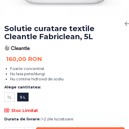
Bureti Abrazivi
Accesorii si Consumabile
Ceara
Discuri Abrazive
Sealant
Role Abrazive
Accesorii
Consumabile
Solutie curatare textile
Manusi spalare
Cleantle Fabriclean, 5L
Scule si Echipamente
Prosoape uscare
Pistoale Vopsitorie
Lavete
Masini de Slefuit
Aplicatoare
160,00 RON
Echipamente
Altele
Foarte concentrat
Nu lasa pete/dungi
Nu contine hidroxid de sodiu
Alege cantitatea
:
1 L
5 L
Stoc Limitat
Durata de livrare:
1-2 zile lucratoare