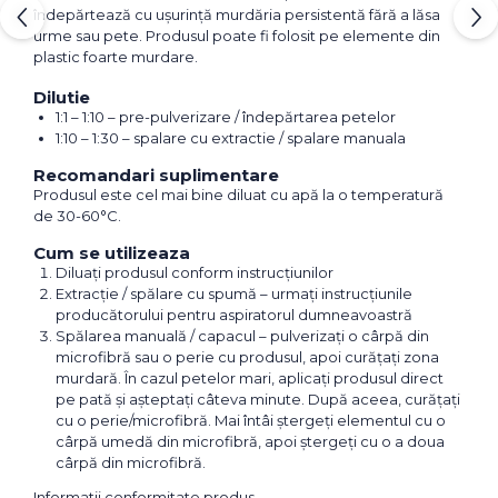
îndepărtează cu ușurință murdăria persistentă fără a lăsa
urme sau pete. Produsul poate fi folosit pe elemente din
plastic foarte murdare.
Dilutie
1:1 – 1:10 – pre-pulverizare / îndepărtarea petelor
1:10 – 1:30 – spalare cu extractie / spalare manuala
Recomandari suplimentare
Produsul este cel mai bine diluat cu apă la o temperatură
de 30-60°C.
Cum se utilizeaza
Diluați produsul conform instrucțiunilor
Extracție / spălare cu spumă – urmați instrucțiunile
producătorului pentru aspiratorul dumneavoastră
Spălarea manuală / capacul – pulverizați o cârpă din
microfibră sau o perie cu produsul, apoi curățați zona
murdară. În cazul petelor mari, aplicați produsul direct
pe pată și așteptați câteva minute. După aceea, curățați
cu o perie/microfibră. Mai întâi ștergeți elementul cu o
cârpă umedă din microfibră, apoi ștergeți cu o a doua
cârpă din microfibră.
Informatii conformitate produs