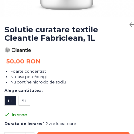
Bureti Abrazivi
Accesorii si Consumabile
Ceara
Discuri Abrazive
Sealant
Role Abrazive
Accesorii
Consumabile
Solutie curatare textile
Manusi spalare
Cleantle Fabriclean, 1L
Scule si Echipamente
Prosoape uscare
Pistoale Vopsitorie
Lavete
Masini de Slefuit
Aplicatoare
50,00 RON
Echipamente
Altele
Foarte concentrat
Nu lasa pete/dungi
Nu contine hidroxid de sodiu
Alege cantitatea
:
1 L
5 L
In stoc
Durata de livrare:
1-2 zile lucratoare