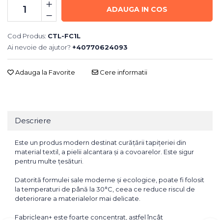
ADAUGA IN COS
Cod Produs:
CTL-FC1L
Ai nevoie de ajutor?
+40770624093
Adauga la Favorite
Cere informatii
Descriere
Este un produs modern destinat curățării tapițeriei din
material textil, a pielii alcantara și a covoarelor. Este sigur
pentru multe țesături.
Datorită formulei sale moderne și ecologice, poate fi folosit
la temperaturi de până la 30°C, ceea ce reduce riscul de
deteriorare a materialelor mai delicate.
Fabriclean+ este foarte concentrat, astfel încât