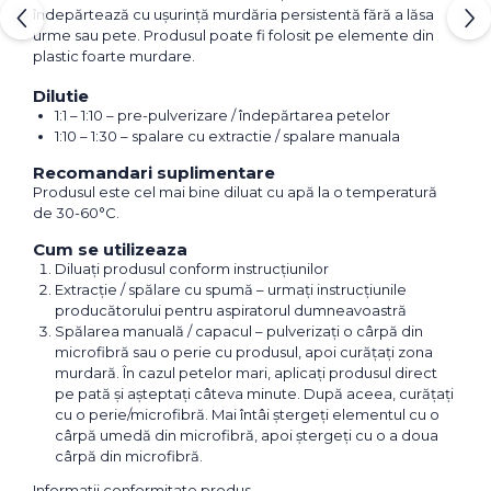
îndepărtează cu ușurință murdăria persistentă fără a lăsa
urme sau pete. Produsul poate fi folosit pe elemente din
plastic foarte murdare.
Dilutie
1:1 – 1:10 – pre-pulverizare / îndepărtarea petelor
1:10 – 1:30 – spalare cu extractie / spalare manuala
Recomandari suplimentare
Produsul este cel mai bine diluat cu apă la o temperatură
de 30-60°C.
Cum se utilizeaza
Diluați produsul conform instrucțiunilor
Extracție / spălare cu spumă – urmați instrucțiunile
producătorului pentru aspiratorul dumneavoastră
Spălarea manuală / capacul – pulverizați o cârpă din
microfibră sau o perie cu produsul, apoi curățați zona
murdară. În cazul petelor mari, aplicați produsul direct
pe pată și așteptați câteva minute. După aceea, curățați
cu o perie/microfibră. Mai întâi ștergeți elementul cu o
cârpă umedă din microfibră, apoi ștergeți cu o a doua
cârpă din microfibră.
Informatii conformitate produs