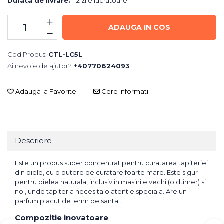
Durata de livrare:
1-2 zile lucratoare
ADAUGA IN COS
Cod Produs:
CTL-LC5L
Ai nevoie de ajutor?
+40770624093
Adauga la Favorite
Cere informatii
Descriere
Este un produs super concentrat pentru curatarea tapiteriei
din piele, cu o putere de curatare foarte mare. Este sigur
pentru pielea naturala, inclusiv in masinile vechi (oldtimer) si
noi, unde tapiteria necesita o atentie speciala. Are un
parfum placut de lemn de santal.
Compozitie inovatoare