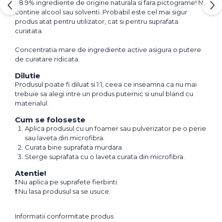
98.9% ingrediente de origine naturala si fara pictograme! Nu
contine alcool sau solventi. Probabil este cel mai sigur
produs atat pentru utilizator, cat si pentru suprafata
curatata.
Concentratia mare de ingrediente active asigura o putere
de curatare ridicata.
Dilutie
Produsul poate fi diluat si 1:1, ceea ce inseamna ca nu mai
trebuie sa alegi intre un produs puternic si unul bland cu
materialul.
Cum se foloseste
Aplica produsul cu un foamer sau pulverizator pe o perie
sau laveta din microfibra.
Curata bine suprafata murdara.
Sterge suprafata cu o laveta curata din microfibra.
Atentie!
❗ Nu aplica pe suprafete fierbinti.
❗ Nu lasa produsul sa se usuce.
Informatii conformitate produs