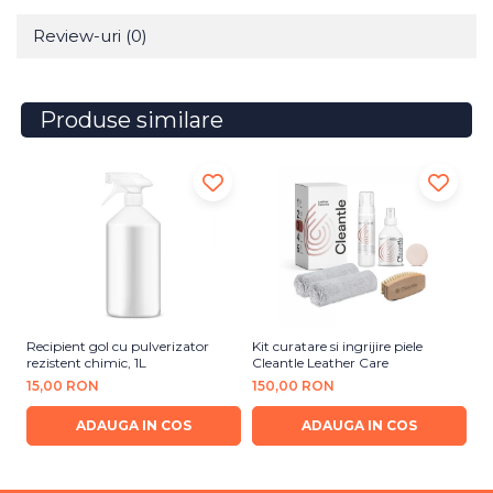
Review-uri
(0)
Produse similare
Recipient gol cu pulverizator
Kit curatare si ingrijire piele
So
rezistent chimic, 1L
Cleantle Leather Care
Le
15,00 RON
150,00 RON
5
ADAUGA IN COS
ADAUGA IN COS