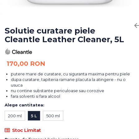
Bureti Abrazivi
Accesorii si Consumabile
Ceara
Discuri Abrazive
Sealant
Role Abrazive
Accesorii
Consumabile
Solutie curatare piele
Manusi spalare
Cleantle Leather Cleaner, 5L
Scule si Echipamente
Prosoape uscare
Pistoale Vopsitorie
Lavete
Masini de Slefuit
Aplicatoare
170,00 RON
Echipamente
Altele
putere mare de curatare, cu siguranta maxima pentru piele
dupa curatare, tapiteria ramane placuta la atingere - nu o
usuca
nu contine substante periculoase sau corozive
fara solventi si fara alcool
Alege cantitatea
:
200 ml
5 L
500 ml
Stoc Limitat