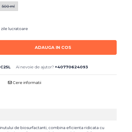
500 ml
 zile lucratoare
ADAUGA IN COS
C25L
Ai nevoie de ajutor?
+40770624093
Cere informatii
ntinutului de biosurfactanti, combina eficienta ridicata cu