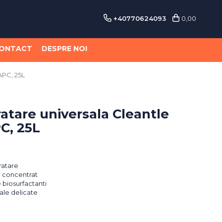
+40770624093
0,00
ONTACT
DESPRE NOI
APC, 25L
ratare universala Cleantle
C, 25L
ratare
in concentrat
 biosurfactanti
ale delicate