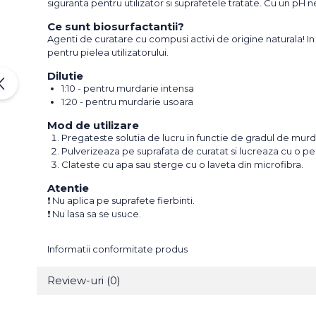
siguranta pentru utilizator si suprafetele tratate. Cu un pH n
Ce sunt biosurfactantii?
Agenti de curatare cu compusi activi de origine naturala! In c
pentru pielea utilizatorului.
Dilutie
1:10 - pentru murdarie intensa
1:20 - pentru murdarie usoara
Mod de utilizare
Pregateste solutia de lucru in functie de gradul de murd
Pulverizeaza pe suprafata de curatat si lucreaza cu o pe
Clateste cu apa sau sterge cu o laveta din microfibra.
Atentie
❗ Nu aplica pe suprafete fierbinti.
❗ Nu lasa sa se usuce.
Informatii conformitate produs
Review-uri
(0)