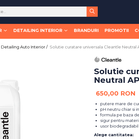
R
DETAILING INTERIOR
BRANDURI
PROMOTII
C
Detailing Auto Interior /
Solutie curatare universala Cleantle Neutral 
Solutie cu
Neutral AP
650,00 RON
putere mare de cu
pH neutru chiar si 
formula pe baza de
sigur pentru materi
usor biodegradabil
Alege cantitatea
: