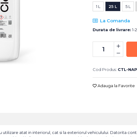
1 L
25 L
5 L
La Comanda
Durata de livrare:
1-2
Cod Produs:
CTL-NAP
Adauga la Favorite
tilizare atat in interiorul, cat si la exteriorul vehiculului. Datorita co