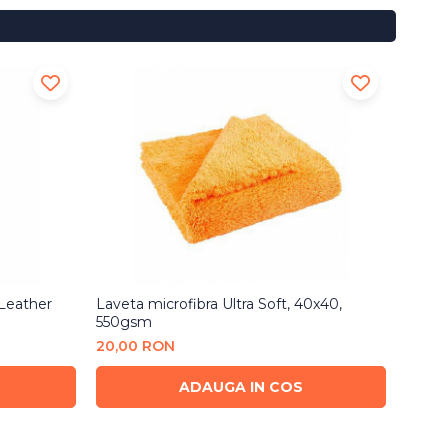
 Leather
Laveta microfibra Ultra Soft, 40x40,
Soluti
550gsm
Cleane
20,00 RON
100,
ADAUGA IN COS