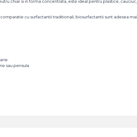
eutru chiar si in forma concentrata, este ideal pentru plastice, cauciuc, 
omparatie cu surfactantii traditionali, biosurfactantii sunt adesea mai e
arie.
rie sau pensula.