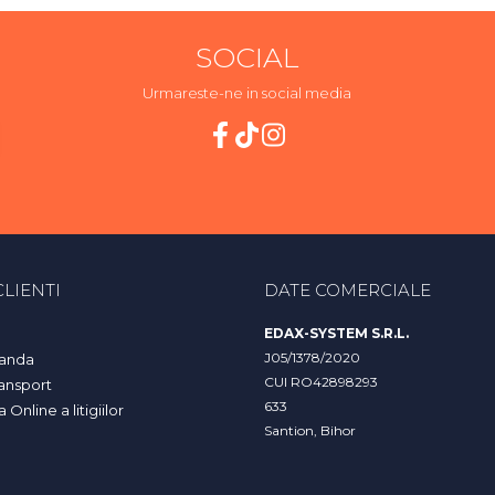
SOCIAL
Urmareste-ne in social media
LIENTI
DATE COMERCIALE
EDAX-SYSTEM S.R.L.
J05/1378/2020
anda
CUI RO42898293
ransport
633
Online a litigiilor
Santion, Bihor