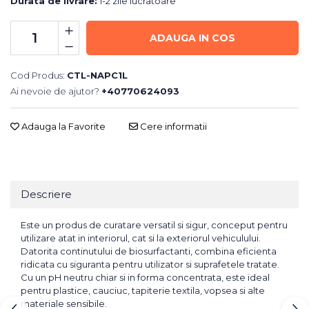
Durata de livrare:
1-2 zile lucratoare
ADAUGA IN COS
Cod Produs:
CTL-NAPC1L
Ai nevoie de ajutor?
+40770624093
Adauga la Favorite
Cere informatii
Descriere
Este un produs de curatare versatil si sigur, conceput pentru
utilizare atat in interiorul, cat si la exteriorul vehiculului.
Datorita continutului de biosurfactanti, combina eficienta
ridicata cu siguranta pentru utilizator si suprafetele tratate.
Cu un pH neutru chiar si in forma concentrata, este ideal
pentru plastice, cauciuc, tapiterie textila, vopsea si alte
materiale sensibile.