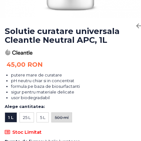
Bureti Abrazivi
Accesorii si Consumabile
Ceara
Discuri Abrazive
Sealant
Role Abrazive
Accesorii
Consumabile
Solutie curatare universala
Manusi spalare
Cleantle Neutral APC, 1L
Scule si Echipamente
Prosoape uscare
Pistoale Vopsitorie
Lavete
Masini de Slefuit
Aplicatoare
45,00 RON
Echipamente
Altele
putere mare de curatare
pH neutru chiar si in concentrat
formula pe baza de biosurfactanti
sigur pentru materiale delicate
usor biodegradabil
Alege cantitatea
:
1 L
25 L
5 L
500 ml
Stoc Limitat