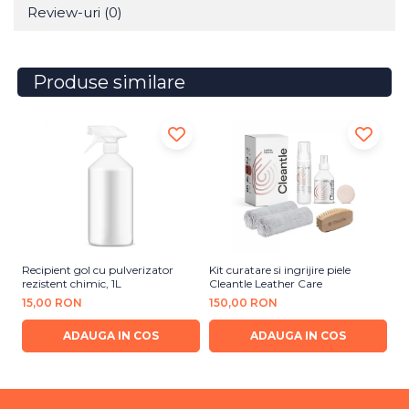
Review-uri
(0)
Produse similare
Recipient gol cu pulverizator
Kit curatare si ingrijire piele
So
rezistent chimic, 1L
Cleantle Leather Care
Le
15,00 RON
150,00 RON
5
ADAUGA IN COS
ADAUGA IN COS