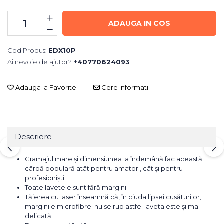
ADAUGA IN COS
Cod Produs:
EDX10P
Ai nevoie de ajutor?
+40770624093
Adauga la Favorite
Cere informatii
Descriere
Gramajul mare și dimensiunea la îndemână fac această
cârpă populară atât pentru amatori, cât și pentru
profesioniști;
Toate lavetele sunt fără margini;
Tăierea cu laser înseamnă că, în ciuda lipsei cusăturilor,
marginile microfibrei nu se rup astfel laveta este și mai
delicată;