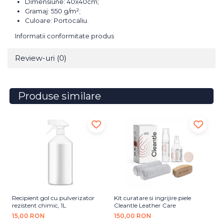
Dimensiune: 40x40cm;
Gramaj: 550 g/m²;
Culoare: Portocaliu.
Informatii conformitate produs
Review-uri
(0)
Produse similare
Recipient gol cu pulverizator
Kit curatare si ingrijire piele
So
rezistent chimic, 1L
Cleantle Leather Care
Le
15,00 RON
150,00 RON
5