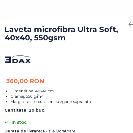
Bureti Abrazivi
Accesorii si Consumabile
Ceara
Discuri Abrazive
Sealant
Role Abrazive
Accesorii
Consumabile
Laveta microfibra Ultra Soft,
Manusi spalare
40x40, 550gsm
Scule si Echipamente
Prosoape uscare
Pistoale Vopsitorie
Lavete
Masini de Slefuit
Aplicatoare
Echipamente
Altele
360,00 RON
Dimensiune: 40x40cm
Gramaj: 550 g/m²
Margini taiate cu laser, nu zgarie suprafata
Cantitate
:
20 buc.
In stoc
Durata de livrare:
1-2 zile lucratoare