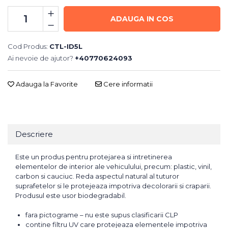
ADAUGA IN COS
Cod Produs:
CTL-ID5L
Ai nevoie de ajutor?
+40770624093
Adauga la Favorite
Cere informatii
Descriere
Este un produs pentru protejarea si intretinerea
elementelor de interior ale vehiculului, precum: plastic, vinil,
carbon si cauciuc. Reda aspectul natural al tuturor
suprafetelor si le protejeaza impotriva decolorarii si craparii.
Produsul este usor biodegradabil.
fara pictograme – nu este supus clasificarii CLP
contine filtru UV care protejeaza elementele impotriva