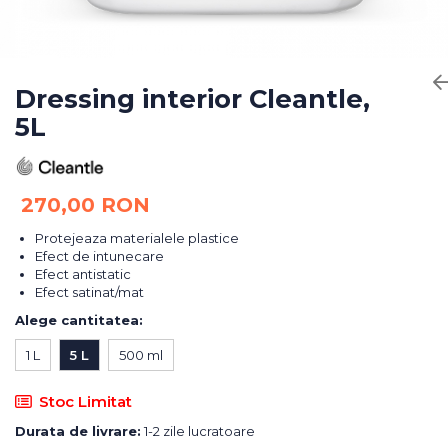
Bureti Abrazivi
Accesorii si Consumabile
Ceara
Discuri Abrazive
Sealant
Role Abrazive
Accesorii
Consumabile
Dressing interior Cleantle,
Manusi spalare
5L
Scule si Echipamente
Prosoape uscare
Pistoale Vopsitorie
Lavete
Masini de Slefuit
Aplicatoare
270,00 RON
Echipamente
Altele
Protejeaza materialele plastice
Efect de intunecare
Efect antistatic
Efect satinat/mat
Alege cantitatea
:
1 L
5 L
500 ml
Stoc Limitat
Durata de livrare:
1-2 zile lucratoare