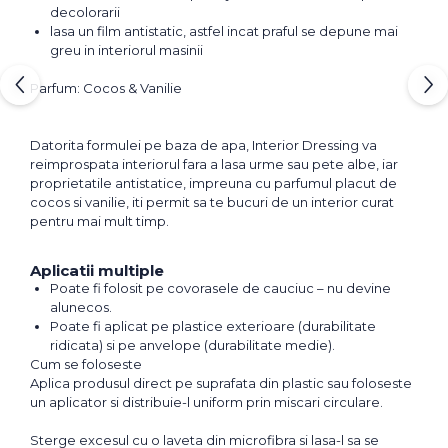
decolorarii
lasa un film antistatic, astfel incat praful se depune mai
greu in interiorul masinii
Parfum: Cocos & Vanilie
Datorita formulei pe baza de apa, Interior Dressing va
reimprospata interiorul fara a lasa urme sau pete albe, iar
proprietatile antistatice, impreuna cu parfumul placut de
cocos si vanilie, iti permit sa te bucuri de un interior curat
pentru mai mult timp.
Aplicatii multiple
Poate fi folosit pe covorasele de cauciuc – nu devine
alunecos.
Poate fi aplicat pe plastice exterioare (durabilitate
ridicata) si pe anvelope (durabilitate medie).
Cum se foloseste
Aplica produsul direct pe suprafata din plastic sau foloseste
un aplicator si distribuie-l uniform prin miscari circulare.
Sterge excesul cu o laveta din microfibra si lasa-l sa se