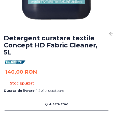
Bureti Abrazivi
Accesorii si Consumabile
Ceara
Discuri Abrazive
Sealant
Role Abrazive
Accesorii
Consumabile
Manusi spalare
Scule si Echipamente
Prosoape uscare
Detergent curatare textile
Pistoale Vopsitorie
Lavete
Concept HD Fabric Cleaner,
Masini de Slefuit
Aplicatoare
5L
Echipamente
Altele
140,00 RON
Stoc Epuizat
Durata de livrare:
1-2 zile lucratoare
Alerta stoc