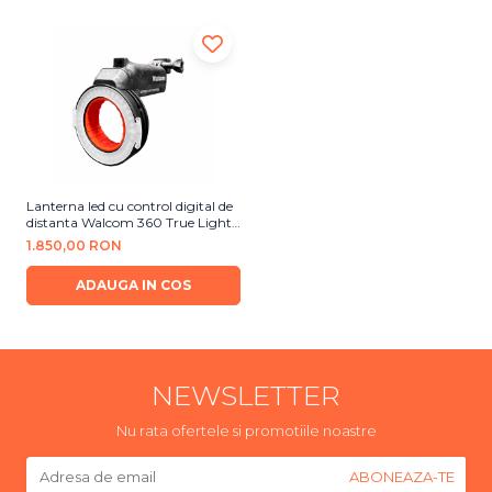
Lanterna led cu control digital de
distanta Walcom 360 True Light
Evo Meter
1.850,00 RON
ADAUGA IN COS
NEWSLETTER
Nu rata ofertele si promotiile noastre