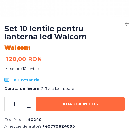
Bureti Abrazivi
Accesorii si Consumabile
Ceara
Discuri Abrazive
Sealant
Role Abrazive
Accesorii
Consumabile
Set 10 lentile pentru
Manusi spalare
lanterna led Walcom
Scule si Echipamente
Prosoape uscare
Pistoale Vopsitorie
Lavete
Masini de Slefuit
Aplicatoare
120,00 RON
Echipamente
Altele
set de 10 lentile
La Comanda
Durata de livrare:
2-5 zile lucratoare
ADAUGA IN COS
Cod Produs:
90240
Ai nevoie de ajutor?
+40770624093