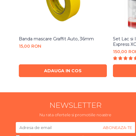
Banda mascare Graffit Auto, 36mm
Set Lac si
Express XC
15,00 RON
150,00 RO
ADAUGA IN COS
NEWSLETTER
Nu rata ofertele si promotiile noastre