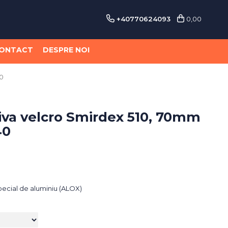
+40770624093
0,00
ONTACT
DESPRE NOI
40
iva velcro Smirdex 510, 70mm
40
pecial de aluminiu (ALOX)