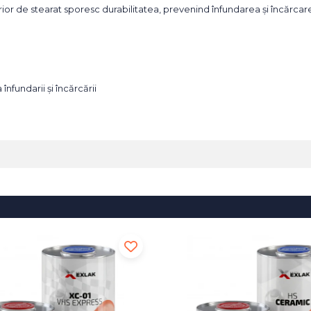
perior de stearat sporesc durabilitatea, prevenind înfundarea și încărcar
nfundarii și încărcării