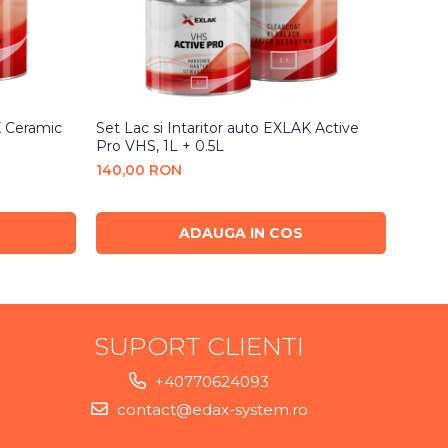
K Ceramic
Set Lac si Intaritor auto EXLAK Active
Set L
Pro VHS, 1L + 0.5L
Expres
140,00 RON
120,
ADAUGA IN COS
SUPORT CLIENTI
+40770624093
contact@edax-system.ro