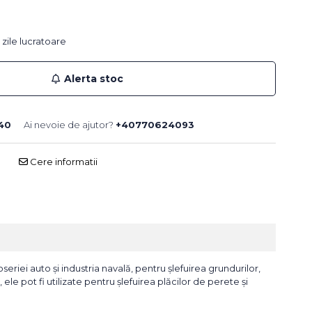
 zile lucratoare
Alerta stoc
40
Ai nevoie de ajutor?
+40770624093
Cere informatii
eriei auto și industria navală, pentru șlefuirea grundurilor,
 ele pot fi utilizate pentru șlefuirea plăcilor de perete și