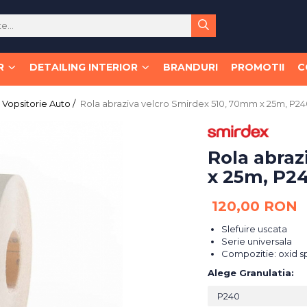
R
DETAILING INTERIOR
BRANDURI
PROMOTII
C
Vopsitorie Auto /
Rola abraziva velcro Smirdex 510, 70mm x 25m, P2
Rola abraz
x 25m, P2
120,00 RON
Slefuire uscata
Serie universala
Compozitie: oxid s
Alege Granulatia
: