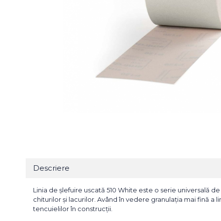
Bureti Abrazivi
Accesorii si Consumabile
Ceara
Discuri Abrazive
Sealant
Role Abrazive
Accesorii
Consumabile
Manusi spalare
Scule si Echipamente
Prosoape uscare
Pistoale Vopsitorie
Lavete
Masini de Slefuit
Aplicatoare
Echipamente
Altele
Descriere
Linia de șlefuire uscată 510 White este o serie universală de
chiturilor și lacurilor. Având în vedere granulația mai fină a 
tencuielilor în construcții.