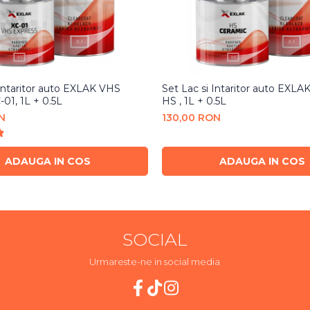
 Intaritor auto EXLAK VHS
Set Lac si Intaritor auto EXLA
-01, 1L + 0.5L
HS , 1L + 0.5L
N
130,00 RON
ADAUGA IN COS
ADAUGA IN COS
SOCIAL
Urmareste-ne in social media