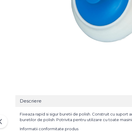
Bureti Abrazivi
Accesorii si Consumabile
Ceara
Discuri Abrazive
Sealant
Role Abrazive
Accesorii
Consumabile
Manusi spalare
Scule si Echipamente
Prosoape uscare
Pistoale Vopsitorie
Lavete
Masini de Slefuit
Aplicatoare
Echipamente
Altele
Descriere
Fixeaza rapid si sigur buretii de polish. Construit cu supor
buretilor de polish. Potrivita pentru utilizare cu toate masin
Informatii conformitate produs