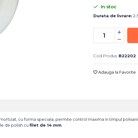
In stoc
Durata de livrare:
2-5
Cod Produs:
B22202
Adauga la Favorite
t amortizat, cu forma speciala, permite control maxima in timpul polisar
ile de polish cu
filet de 14 mm
.