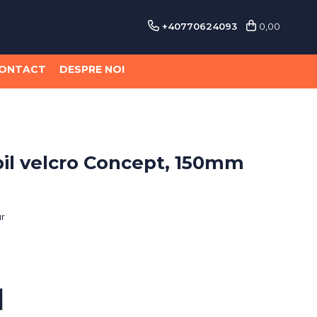
+40770624093
0,00
ONTACT
DESPRE NOI
ibil velcro Concept, 150mm
ur