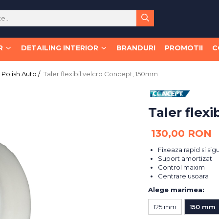
R
DETAILING INTERIOR
BRANDURI
PROMOTII
C
Polish Auto /
Taler flexibil velcro Concept, 150mm
Taler flex
130,00 RON
Fixeaza rapid si sig
Suport amortizat
Control maxim
Centrare usoara
Alege marimea
:
125 mm
150 mm