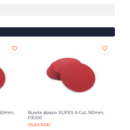
 150mm,
Burete abraziv RUPES X-Cut, 150mm,
Pad t
P3000
75,0
25,00 RON