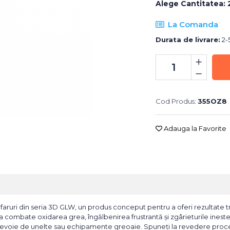
Alege Cantitatea
:
La Comanda
Durata de livrare:
2-5
Cod Produs:
355OZ8
Adauga la Favorite
h faruri din seria 3D GLW, un produs conceput pentru a oferi rezultate
a combate oxidarea grea, îngălbenirea frustrantă și zgârieturile inestet
i nevoie de unelte sau echipamente greoaie. Spuneți la revedere pro