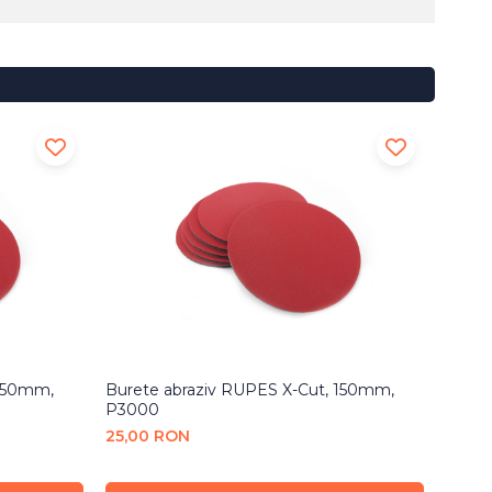
 150mm,
Burete abraziv RUPES X-Cut, 150mm,
Pad t
P3000
75,0
25,00 RON