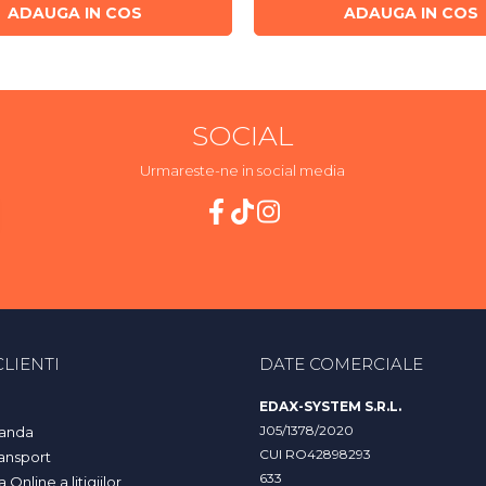
ADAUGA IN COS
ADAUGA IN COS
SOCIAL
Urmareste-ne in social media
LIENTI
DATE COMERCIALE
EDAX-SYSTEM S.R.L.
J05/1378/2020
anda
CUI RO42898293
ransport
633
Online a litigiilor