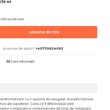
236 ml
 zile lucratoare
ADAUGA IN COS
Ai nevoie de ajutor?
+40770624093
Cere informatii
 transformatoare cu o ușurință de neegalat. Această lustruire
ice ale suprafeței. Ceea ce îl diferențiază este
ceselor complicate și consumatoare de timp de restaurare