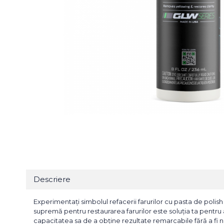
Bureti Abrazivi
Accesorii si Consumabile
Ceara
Discuri Abrazive
Sealant
Role Abrazive
Accesorii
Consumabile
Manusi spalare
Scule si Echipamente
Prosoape uscare
Pistoale Vopsitorie
Lavete
Masini de Slefuit
Aplicatoare
Echipamente
Altele
Descriere
Experimentați simbolul refacerii farurilor cu pasta de polis
supremă pentru restaurarea farurilor este soluția ta pentru 
capacitatea sa de a obține rezultate remarcabile fără a f