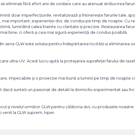
să eliminați fără efort anii de oxidare care au atenuat strălucirea faruri
ină doar imperfecțiunile; revitalizează și întinerește farurile tale, sp
și, mai important, experienței dvs. de condus pe timp de noapte. Cu re
optimă, luminând calea înainte cu claritate și precizie. Restaurarea farur
mai bine, ci oferă și cea mai sigură experiență de condus posibilă.
din seria GLW este soluția pentru îndepărtarea tocității și eliminarea ox
are ultra-UV. Acest lucru ajută la protejarea suprafeței farului de raz
 clare, impecabile și o proiecție mai bună a luminii pe timp de noapte
nt dacă sunteți un pasionat de detalii la domiciliu experimentat sau în
cul și nivelul următor GLW pentru călătoria dvs. cu produsele noastre 
ți venit la GLW suprem, hiper.