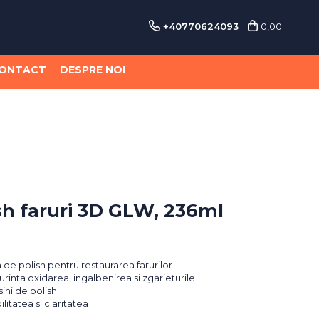
+40770624093
0,00
ONTACT
DESPRE NOI
sh faruri 3D GLW, 236ml
de polish pentru restaurarea farurilor
rinta oxidarea, ingalbenirea si zgarieturile
ini de polish
litatea si claritatea