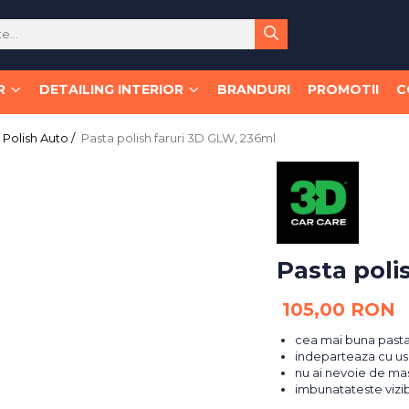
R
DETAILING INTERIOR
BRANDURI
PROMOTII
C
Polish Auto /
Pasta polish faruri 3D GLW, 236ml
Pasta poli
105,00 RON
cea mai buna pasta 
indeparteaza cu usu
nu ai nevoie de mas
imbunatateste vizibi