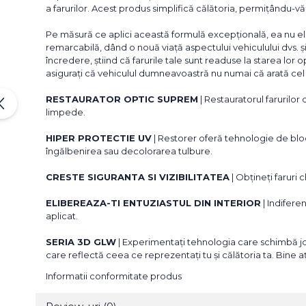
a farurilor. Acest produs simplifică călătoria, permițându-vă 
Pe măsură ce aplici această formulă excepțională, ea nu elim
remarcabilă, dând o nouă viață aspectului vehiculului dvs. 
încredere, știind că farurile tale sunt readuse la starea lor 
asigurați că vehiculul dumneavoastră nu numai că arată cel 
RESTAURATOR OPTIC SUPREM
| Restauratorul farurilor 
limpede.
HIPER PROTECTIE UV
| Restorer oferă tehnologie de bloc
îngălbenirea sau decolorarea tulbure.
CRESTE SIGURANTA SI VIZIBILITATEA
| Obțineți faruri
ELIBEREAZA-TI ENTUZIASTUL DIN INTERIOR
| Indifere
aplicat.
SERIA 3D GLW
| Experimentați tehnologia care schimbă jo
care reflectă ceea ce reprezentați tu și călătoria ta. Bine a
Informatii conformitate produs