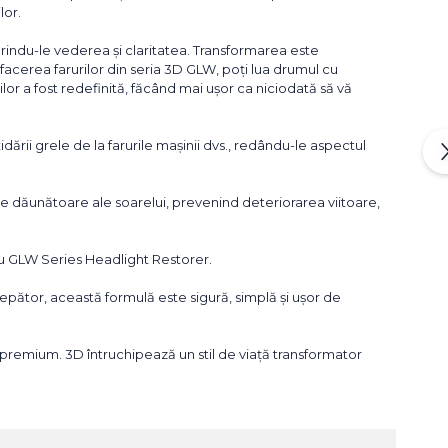
lor.
orindu-le vederea și claritatea. Transformarea este
facerea farurilor din seria 3D GLW, poți lua drumul cu
ilor a fost redefinită, făcând mai ușor ca niciodată să vă
idării grele de la farurile mașinii dvs., redându-le aspectul
ele dăunătoare ale soarelui, prevenind deteriorarea viitoare,
 cu GLW Series Headlight Restorer.
cepător, această formulă este sigură, simplă și ușor de
premium. 3D întruchipează un stil de viață transformator