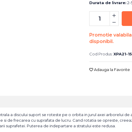
Durata de livrare:
2-5
Promotie valabila i
disponibil.
Cod Produs:
XPA21-1
Adauga la Favorite
rala a discului suport se roteste pe o orbita in jurul axei arborelui de a
uge si de frecarea cu suprafata de lucru. Cand rotatia se opreste, creea
arii suprafetei. Puterea de indepartare a stratului este redusa.