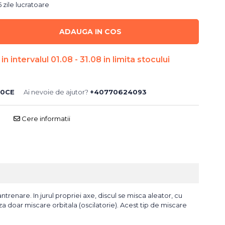
 zile lucratoare
ADAUGA IN COS
n intervalul 01.08 - 31.08 in limita stocului
50CE
Ai nevoie de ajutor?
+40770624093
Cere informatii
ntrenare. In jurul propriei axe, discul se misca aleator, cu
za doar miscare orbitala (oscilatorie). Acest tip de miscare