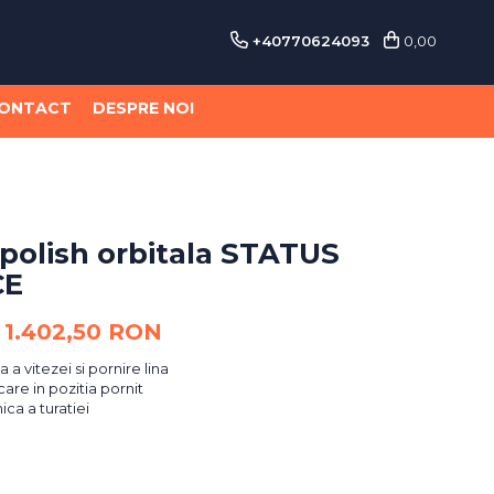
+40770624093
0,00
ONTACT
DESPRE NOI
polish orbitala STATUS
CE
1.402,50 RON
 a vitezei si pornire lina
are in pozitia pornit
ica a turatiei