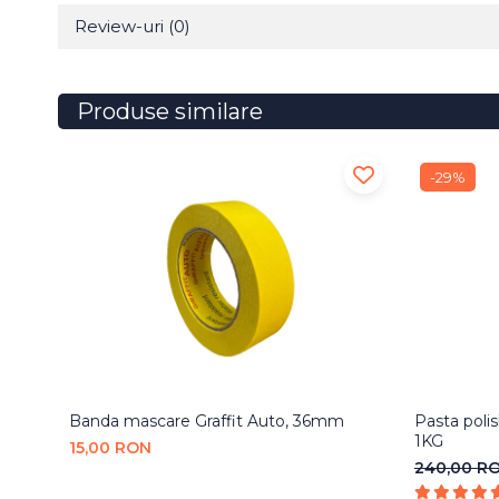
Review-uri
(0)
Produse similare
-29%
Banda mascare Graffit Auto, 36mm
Pasta poli
1KG
15,00 RON
240,00 R