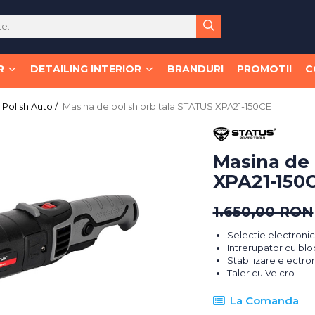
R
DETAILING INTERIOR
BRANDURI
PROMOTII
C
Polish Auto /
Masina de polish orbitala STATUS XPA21-150CE
Masina de 
XPA21-150
1.650,00 RON
Selectie electronica
Intrerupator cu bloc
Stabilizare electron
Taler cu Velcro
La Comanda