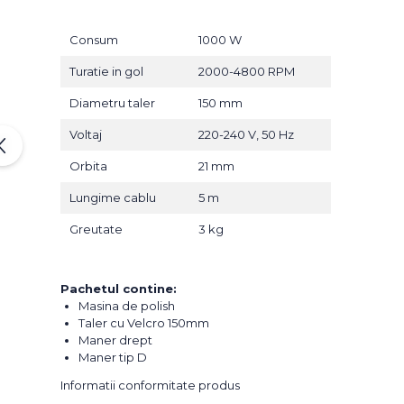
Consum
1000 W
Turatie in gol
2000-4800 RPM
Diametru taler
150 mm
Voltaj
220-240 V, 50 Hz
Orbita
21 mm
Lungime cablu
5 m
Greutate
3 kg
Pachetul contine:
Masina de polish
Taler cu Velcro 150mm
Maner drept
Maner tip D
Informatii conformitate produs