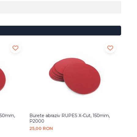
 150mm,
Burete abraziv RUPES X-Cut, 150mm,
Buret
P2000
P300
25,00 RON
25,0