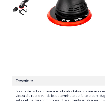
Bureti Abrazivi
Accesorii si Consumabile
Ceara
Discuri Abrazive
Sealant
Role Abrazive
Accesorii
Consumabile
Manusi spalare
Scule si Echipamente
Prosoape uscare
Pistoale Vopsitorie
Lavete
Masini de Slefuit
Aplicatoare
Echipamente
Altele
Descriere
Masina de polish cu miscare orbital-rotativa, in care axa cent
viteza si directie variabile, determinate de fortele centrif
este cel mai bun compromis intre eficienta si calitatea finis