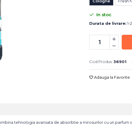
Cologne
Fresh 
In stoc
Durata de livrare:
1-2
Cod Produs:
36901
Adauga la Favorite
ombina tehnologia avansata de absorbtie a mirosurilor cu un parfum d