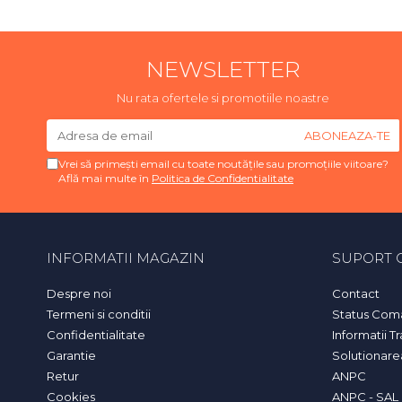
NEWSLETTER
Nu rata ofertele si promotiile noastre
Vrei să primești email cu toate noutățile sau promoțiile viitoare?
Află mai multe în
Politica de Confidentialitate
INFORMATII MAGAZIN
SUPORT C
Despre noi
Contact
Termeni si conditii
Status Com
Confidentialitate
Informatii T
Garantie
Solutionarea 
Retur
ANPC
Cookies
ANPC - SAL