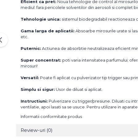
Eficient ca pret:
Noua tehnologie de control al mirosurilo
mediul: fara pericolele solventilor din aerosoli si complet 
Tehnologie unica:
sistemul biodegradabil reactioneaza cu
Gama larga de aplicatii:
Absoarbe mirosurile urate si lasa
etc.
Puternic:
Actiunea de absorbtie neutralizeaza eficient miro
Super concentrat:
poti varia intensitatea parfumului; of
mirosuri!
Versatil:
Poate fi aplicat cu pulverizator tip trigger sau pr
Simplu si sigur:
Usor de diluat si aplicat.
Instructiuni:
Pulverizare cu trigger/presiune. Diluati cu intr
ventilatie, apoi lasati sa se usuce. Pentru utilizare in apa
Informatii conformitate produs
Review-uri
(0)