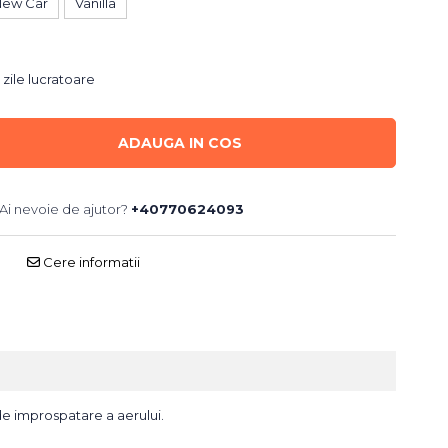
New Car
Vanilla
 zile lucratoare
ADAUGA IN COS
Ai nevoie de ajutor?
+40770624093
Cere informatii
e improspatare a aerului.