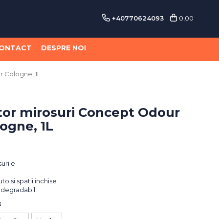
+40770624093
0,00
ONTACT
DESPRE NOI
r Cologne, 1L
tor mirosuri Concept Odour
ogne, 1L
urile
to si spatii inchise
odegradabil
: