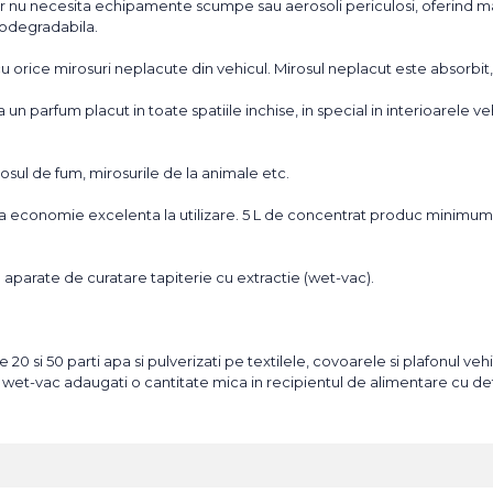
r nu necesita echipamente scumpe sau aerosoli periculosi, oferind ma
biodegradabila.
 orice mirosuri neplacute din vehicul. Mirosul neplacut este absorbit
 un parfum placut in toate spatiile inchise, in special in interioarele ve
sul de fum, mirosurile de la animale etc.
era economie excelenta la utilizare. 5 L de concentrat produc minimu
in aparate de curatare tapiterie cu extractie (wet-vac).
e 20 si 50 parti apa si pulverizati pe textilele, covoarele si plafonul veh
rate wet-vac adaugati o cantitate mica in recipientul de alimentare cu d