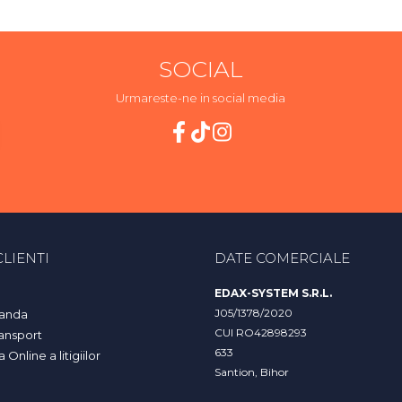
SOCIAL
Urmareste-ne in social media
LIENTI
DATE COMERCIALE
EDAX-SYSTEM S.R.L.
J05/1378/2020
anda
CUI RO42898293
ransport
633
Online a litigiilor
Santion, Bihor