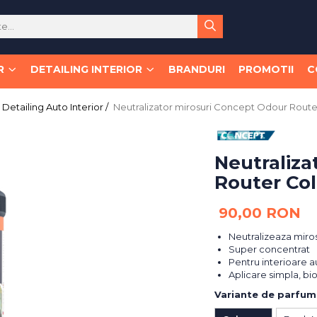
R
DETAILING INTERIOR
BRANDURI
PROMOTII
C
Detailing Auto Interior /
Neutralizator mirosuri Concept Odour Route
Neutraliza
Router Col
90,00 RON
Neutralizeaza miros
Super concentrat
Pentru interioare au
Aplicare simpla, bi
Variante de parfum