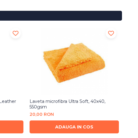
 Leather
Laveta microfibra Ultra Soft, 40x40,
Soluti
550gsm
Cleane
20,00 RON
100,
ADAUGA IN COS