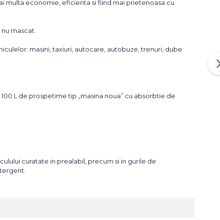
i multa economie, eficienta si fiind mai prietenoasa cu
, nu mascat.
hiculelor: masini, taxiuri, autocare, autobuze, trenuri, dube
m 100 L de prospetime tip „masina noua” cu absorbtie de
iculului curatate in prealabil, precum si in gurile de
etergent.