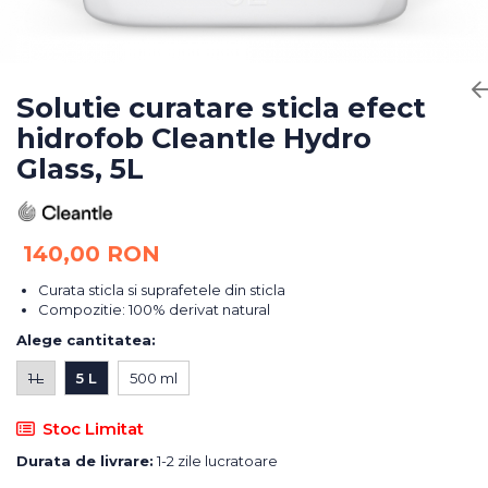
Bureti Abrazivi
Accesorii si Consumabile
Ceara
Discuri Abrazive
Sealant
Role Abrazive
Accesorii
Consumabile
Solutie curatare sticla efect
Manusi spalare
hidrofob Cleantle Hydro
Scule si Echipamente
Prosoape uscare
Glass, 5L
Pistoale Vopsitorie
Lavete
Masini de Slefuit
Aplicatoare
Echipamente
Altele
140,00 RON
Curata sticla si suprafetele din sticla
Compozitie: 100% derivat natural
Alege cantitatea
:
1 L
5 L
500 ml
Stoc Limitat
Durata de livrare:
1-2 zile lucratoare