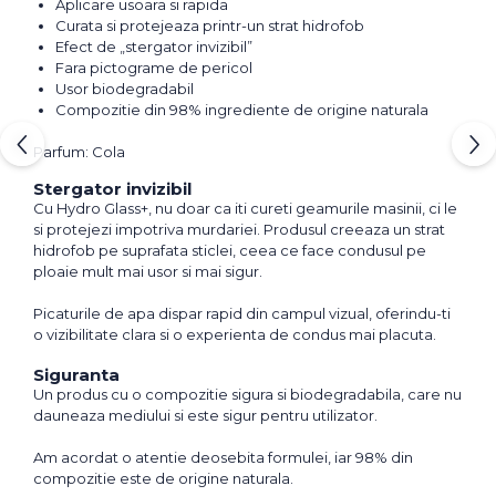
Aplicare usoara si rapida
Curata si protejeaza printr-un strat hidrofob
Efect de „stergator invizibil”
Fara pictograme de pericol
Usor biodegradabil
Compozitie din 98% ingrediente de origine naturala
Parfum: Cola
Stergator invizibil
Cu Hydro Glass+, nu doar ca iti cureti geamurile masinii, ci le
si protejezi impotriva murdariei. Produsul creeaza un strat
hidrofob pe suprafata sticlei, ceea ce face condusul pe
ploaie mult mai usor si mai sigur.
Picaturile de apa dispar rapid din campul vizual, oferindu-ti
o vizibilitate clara si o experienta de condus mai placuta.
Siguranta
Un produs cu o compozitie sigura si biodegradabila, care nu
dauneaza mediului si este sigur pentru utilizator.
Am acordat o atentie deosebita formulei, iar 98% din
compozitie este de origine naturala.