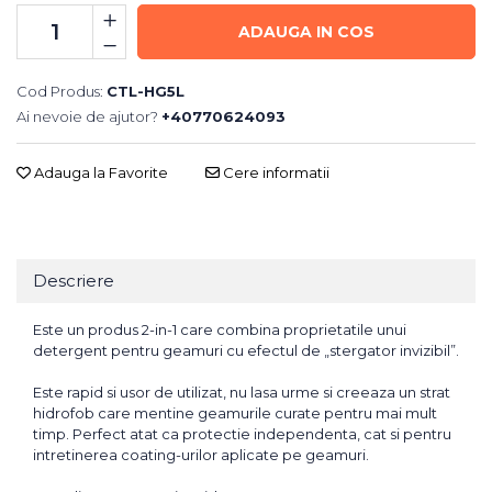
ADAUGA IN COS
Cod Produs:
CTL-HG5L
Ai nevoie de ajutor?
+40770624093
Adauga la Favorite
Cere informatii
Descriere
Este un produs 2-in-1 care combina proprietatile unui
detergent pentru geamuri cu efectul de „stergator invizibil”.
Este rapid si usor de utilizat, nu lasa urme si creeaza un strat
hidrofob care mentine geamurile curate pentru mai mult
timp. Perfect atat ca protectie independenta, cat si pentru
intretinerea coating-urilor aplicate pe geamuri.