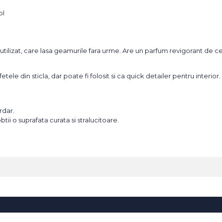
ol
utilizat, care lasa geamurile fara urme. Are un parfum revigorant de c
 din sticla, dar poate fi folosit si ca quick detailer pentru interior. E
rdar.
tii o suprafata curata si stralucitoare.