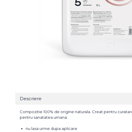
Bureti Abrazivi
Accesorii si Consumabile
Ceara
Discuri Abrazive
Sealant
Role Abrazive
Accesorii
Consumabile
Manusi spalare
Scule si Echipamente
Prosoape uscare
Pistoale Vopsitorie
Lavete
Masini de Slefuit
Aplicatoare
Echipamente
Altele
Descriere
Compozitie 100% de origine naturala. Creat pentru curatarea g
pentru sanatatea umana.
nu lasa urme dupa aplicare