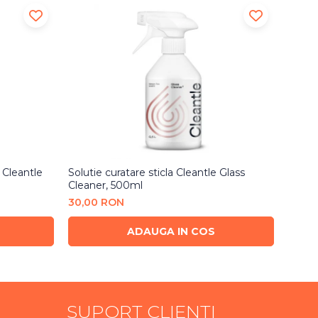
Cleantle
Solutie curatare sticla Cleantle Glass
Ceara 
Cleaner, 500ml
Conce
30,00 RON
110,0
ADAUGA IN COS
SUPORT CLIENTI