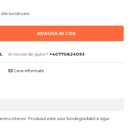
 zile lucratoare
ADAUGA IN COS
L
Ai nevoie de ajutor?
+40770624093
Cere informatii
entru interior. Produsul este usor biodegradabil si sigur