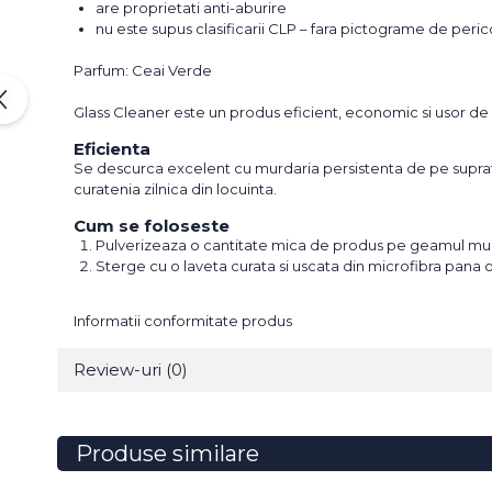
are proprietati anti-aburire
nu este supus clasificarii CLP – fara pictograme de peric
Parfum: Ceai Verde
Glass Cleaner este un produs eficient, economic si usor de 
Eficienta
Se descurca excelent cu murdaria persistenta de pe suprafetele
curatenia zilnica din locuinta.
Cum se foloseste
Pulverizeaza o cantitate mica de produs pe geamul mu
Sterge cu o laveta curata si uscata din microfibra pana ob
Informatii conformitate produs
Review-uri
(0)
Produse similare