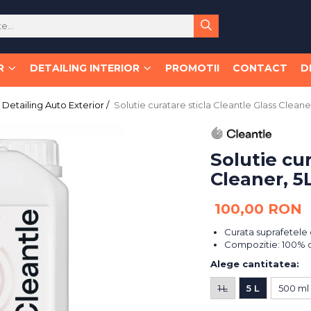
R
DETAILING INTERIOR
PROMOTII
CONTACT
D
Detailing Auto Exterior /
Solutie curatare sticla Cleantle Glass Cleane
Solutie cur
Cleaner, 5
100,00 RON
Curata suprafetele d
Compozitie: 100% d
Alege cantitatea
:
1 L
5 L
500 ml