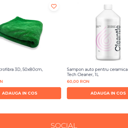
rofibra 3D, 50x80cm,
Sampon auto pentru ceramica 
Tech Cleaner, 1L
ON
60,00 RON
ADAUGA IN COS
ADAUGA IN COS
SOCIAL