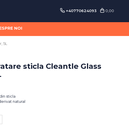
+40770624093
0,00
ESPRE NOI
r, 5L
atare sticla Cleantle Glass
L
in sticla
erivat natural