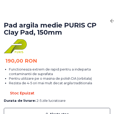
Bureti Abrazivi
Accesorii si Consumabile
Ceara
Discuri Abrazive
Sealant
Role Abrazive
Accesorii
Consumabile
Pad argila medie PURIS CP
Manusi spalare
Clay Pad, 150mm
Scule si Echipamente
Prosoape uscare
Pistoale Vopsitorie
Lavete
Masini de Slefuit
Aplicatoare
Echipamente
Altele
190,00 RON
Functioneaza extrem de rapid pentru a indeparta
contaminantii de suprafata
Pentru utilizare pe o masina de polish DA (orbitala)
Rezista de 4-5 ori mai mult decat argila traditionala
Stoc Epuizat
Durata de livrare:
2-5 zile lucratoare