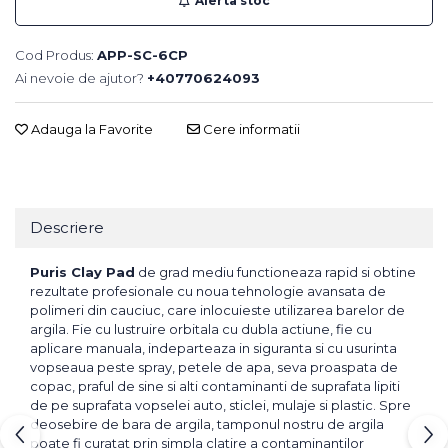
Alerta stoc
Cod Produs:
APP-SC-6CP
Ai nevoie de ajutor?
+40770624093
Adauga la Favorite
Cere informatii
Descriere
Puris Clay Pad
de grad mediu functioneaza rapid si obtine
rezultate profesionale cu noua tehnologie avansata de
polimeri din cauciuc, care inlocuieste utilizarea barelor de
argila. Fie cu lustruire orbitala cu dubla actiune, fie cu
aplicare manuala, indeparteaza in siguranta si cu usurinta
vopseaua peste spray, petele de apa, seva proaspata de
copac, praful de sine si alti contaminanti de suprafata lipiti
de pe suprafata vopselei auto, sticlei, mulaje si plastic. Spre
deosebire de bara de argila, tamponul nostru de argila
poate fi curatat prin simpla clatire a contaminantilor