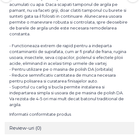
acumulati cu apa. Daca scapati tamponul de argila pe
pamant, nu va faceti griji, doar clatiti tamponul cu burete si
sunteti gata sa il folositi in continuare. Alunecarea usoara
permite o manevrare robusta si controlata, spre deosebire
de barele de argila unde este necesara remodelarea
constanta.
- Functioneaza extrem de rapid pentru a indeparta
contaminantii de suprafata, cum ar fi praful de frana, rugina
usoara, insectele, seva copacilor, polenul si efectele ploii
acide, eliminand in acelasi timp urmele de vartej.
- Pentru utilizare pe o masina de polish DA (orbitala)
- Reduce semnificativ cantitatea de munca necesara
pentru polisarea si curatarea finisajelor auto.
- Suportul cu carlig si bucla permite instalarea si
indepartarea simpla si usoara de pe masina de polish DA.
Va rezista de 4-5 ori mai mult decat batonul traditional de
argila.
Informatii conformitate produs
Review-uri
(0)