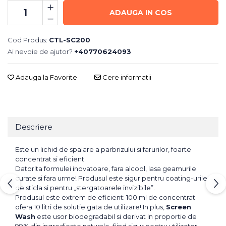
ADAUGA IN COS
Cod Produs:
CTL-SC200
Ai nevoie de ajutor?
+40770624093
Adauga la Favorite
Cere informatii
Descriere
Este un lichid de spalare a parbrizului si farurilor, foarte
concentrat si eficient.
Datorita formulei inovatoare, fara alcool, lasa geamurile
curate si fara urme! Produsul este sigur pentru coating-urile
de sticla si pentru „stergatoarele invizibile”.
Produsul este extrem de eficient: 100 ml de concentrat
ofera 10 litri de solutie gata de utilizare! In plus,
Screen
Wash
este usor biodegradabil si derivat in proportie de