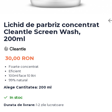
Bureti Abrazivi
Accesorii si Consumabile
Ceara
Discuri Abrazive
Sealant
Role Abrazive
Accesorii
Consumabile
Lichid de parbriz concentrat
Manusi spalare
Cleantle Screen Wash,
Scule si Echipamente
Prosoape uscare
200ml
Pistoale Vopsitorie
Lavete
Masini de Slefuit
Aplicatoare
Echipamente
Altele
30,00 RON
Foarte concentrat
Eficient
100ml face 10 litri
99% natural
Alege Cantitatea
:
200 ml
In stoc
Durata de livrare:
1-2 zile lucratoare