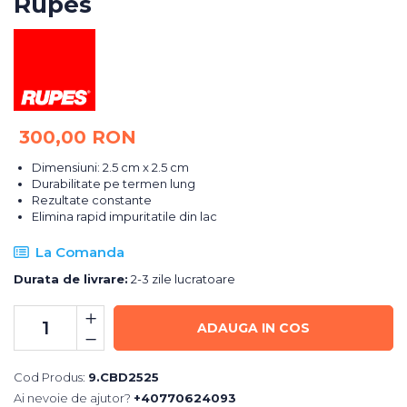
Rupes
Bureti Abrazivi
Accesorii si Consumabile
Ceara
Discuri Abrazive
Sealant
Role Abrazive
Accesorii
Consumabile
Manusi spalare
Scule si Echipamente
Prosoape uscare
300,00 RON
Pistoale Vopsitorie
Lavete
Masini de Slefuit
Aplicatoare
Dimensiuni: 2.5 cm x 2.5 cm
Durabilitate pe termen lung
Echipamente
Altele
Rezultate constante
Elimina rapid impuritatile din lac
La Comanda
Durata de livrare:
2-3 zile lucratoare
ADAUGA IN COS
Cod Produs:
9.CBD2525
Ai nevoie de ajutor?
+40770624093