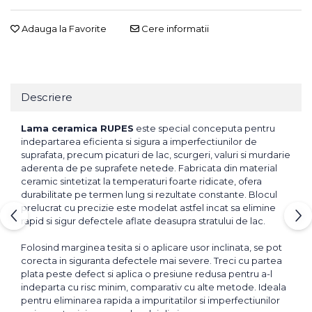
Adauga la Favorite
Cere informatii
Descriere
Lama ceramica RUPES
este special conceputa pentru
indepartarea eficienta si sigura a imperfectiunilor de
suprafata, precum picaturi de lac, scurgeri, valuri si murdarie
aderenta de pe suprafete netede. Fabricata din material
ceramic sintetizat la temperaturi foarte ridicate, ofera
durabilitate pe termen lung si rezultate constante. Blocul
prelucrat cu precizie este modelat astfel incat sa elimine
rapid si sigur defectele aflate deasupra stratului de lac.
Folosind marginea tesita si o aplicare usor inclinata, se pot
corecta in siguranta defectele mai severe. Treci cu partea
plata peste defect si aplica o presiune redusa pentru a-l
indeparta cu risc minim, comparativ cu alte metode. Ideala
pentru eliminarea rapida a impuritatilor si imperfectiunilor