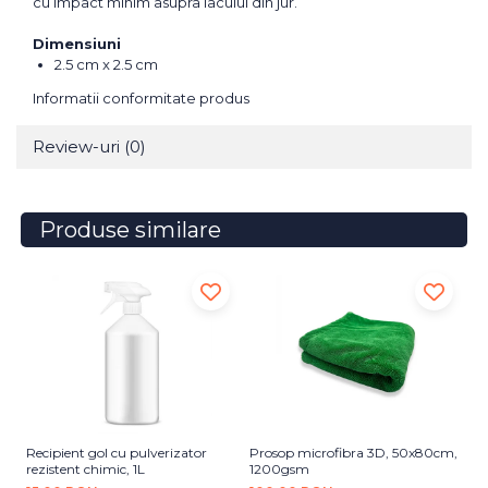
cu impact minim asupra lacului din jur.
Dimensiuni
2.5 cm x 2.5 cm
Informatii conformitate produs
Review-uri
(0)
Produse similare
Recipient gol cu pulverizator
Prosop microfibra 3D, 50x80cm,
So
rezistent chimic, 1L
1200gsm
Gl