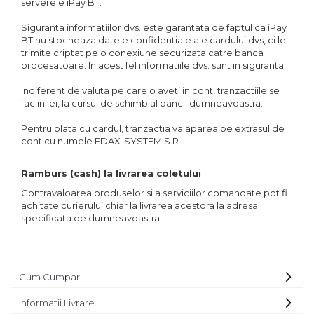
serverele iPay BT.
Bureti Abrazivi
Accesorii si Consumabile
Ceara
Discuri Abrazive
Siguranta informatiilor dvs. este garantata de faptul ca iPay
Sealant
BT nu stocheaza datele confidentiale ale cardului dvs, ci le
Role Abrazive
Accesorii
trimite criptat pe o conexiune securizata catre banca
Consumabile
procesatoare. In acest fel informatiile dvs. sunt in siguranta.
Manusi spalare
Scule si Echipamente
Prosoape uscare
Indiferent de valuta pe care o aveti in cont, tranzactiile se
fac in lei, la cursul de schimb al bancii dumneavoastra.
Pistoale Vopsitorie
Lavete
Masini de Slefuit
Aplicatoare
Pentru plata cu cardul, tranzactia va aparea pe extrasul de
cont cu numele EDAX-SYSTEM S.R.L.
Echipamente
Altele
Ramburs (cash) la livrarea coletului
Contravaloarea produselor si a serviciilor comandate pot fi
achitate curierului chiar la livrarea acestora la adresa
specificata de dumneavoastra.
Cum Cumpar
Informatii Livrare