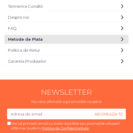
Termeni si Conditii
Despre noi
FAQ
Metode de Plata
Politica de Retur
Garantia Produselor
NEWSLETTER
Nu rata ofertele si promotiile noastre
Vrei să primești email cu toate noutățile sau promoțiile viitoare?
Află mai multe în
Politica de Confidentialitate