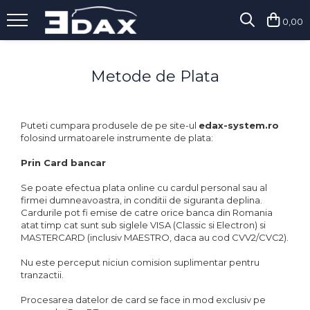
0,00
Vopsitorie
Polish
Detailing Exterior
Detailing Interior
Metode de Plata
Vopsele
Paste
Decontaminare
Curatare
Lacuri
Abrazive / Taiere
Jante
Universala
Medii / Polish
Caroserie
Sticla
MS
Puteti cumpara produsele de pe site-ul
edax-system.ro
Fine / Finisare
Curatare
Piele
HS
folosind urmatoarele instrumente de plata:
Speciale
Textile
VHS
Jante
Prin Card bancar
Pad-uri si Bureti
Intretinere
Speciale
Anvelope
Se poate efectua plata online cu cardul personal sau al
Diluanti si Degresanti
150mm
Caroserie
Dressinguri
firmei dumneavoastra, in conditii de siguranta deplina.
125mm
Sticla
Piele
Primere / Fillere
Cardurile pot fi emise de catre orice banca din Romania
75mm
Intretinere si Restaurare
Odorizare
atat timp cat sunt sub siglele VISA (Classic si Electron) si
Chituri
MASTERCARD (inclusiv MAESTRO, daca au cod CVV2/CVC2).
Bureti Abrazivi
Dressinguri
Odorizante Profesionale
Antifoane
Nu este perceput niciun comision suplimentar pentru
Masini Polish
Protectie
Accesorii
Aditivi
tranzactii.
Orbitale
Pregatirea Suprafetei
Lavete
Abrazive
Procesarea datelor de card se face in mod exclusiv pe
Rotative
Protectii Ceramice
Altele